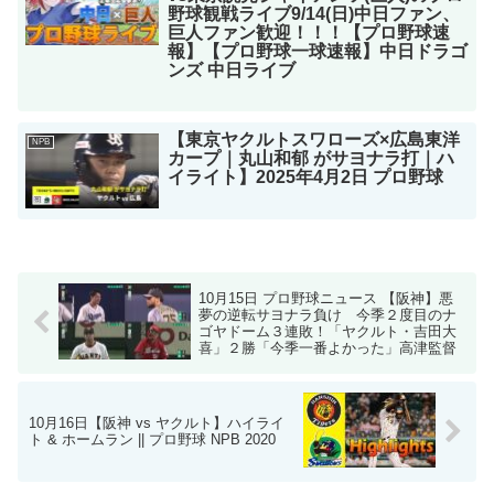
野球観戦ライブ9/14(日)中日ファン、
巨人ファン歓迎！！！【プロ野球速
報】【プロ野球一球速報】中日ドラゴ
ンズ 中日ライブ
【東京ヤクルトスワローズ×広島東洋
NPB
カープ｜丸山和郁 がサヨナラ打｜ハ
イライト】2025年4月2日 プロ野球
10月15日 プロ野球ニュース 【阪神】悪
夢の逆転サヨナラ負け 今季２度目のナ
ゴヤドーム３連敗！「ヤクルト・吉田大
喜」２勝「今季一番よかった」高津監督
10月16日【阪神 vs ヤクルト】ハイライ
ト & ホームラン || プロ野球 NPB 2020