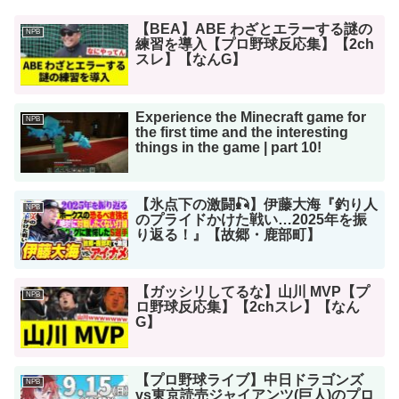
【BEA】ABE わざとエラーする謎の
NPB
練習を導入【プロ野球反応集】【2ch
スレ】【なんG】
Experience the Minecraft game for
NPB
the first time and the interesting
things in the game | part 10!
【氷点下の激闘🎣】伊藤大海『釣り人
NPB
のプライドかけた戦い…2025年を振
り返る！』【故郷・鹿部町】
【ガッシリしてるな】山川 MVP【プ
NPB
ロ野球反応集】【2chスレ】【なん
G】
【プロ野球ライブ】中日ドラゴンズ
NPB
vs東京読売ジャイアンツ(巨人)のプロ