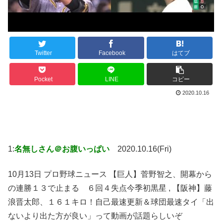
Twitter
Facebook
はてブ
Pocket
LINE
コピー
2020.10.16
1:
名無しさん＠お腹いっぱい
2020.10.16(Fri)
10月13日 プロ野球ニュース 【巨人】菅野智之、開幕から
の連勝１３で止まる ６回４失点今季初黒星 , 【阪神】藤
浪晋太郎、１６１キロ！自己最速更新＆球団最速タイ「出
ないより出た方が良い」って動画が話題らしいぞ