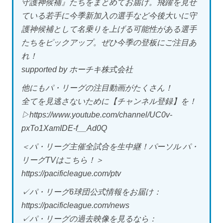
守護神候補』たちをまとめてお届け。飛躍を見せ
ている若手に今季新加入の選手など今後大いに守
護神候補として名乗りを上げる可能性がある選手
たちをピックアップ。ぜひ今季の登板にご注目あ
れ！
supported by ホーチキ株式会社
他にもパ・リーグの注目動画がたくさん！
全てを見逃さないために【チャンネル登録】を！
▷https://www.youtube.com/channel/UC0v-
pxTo1XamIDE-f__Ad0Q
＜パ・リーグ主催全試合を生中継！パーソル パ・
リーグTVはこちら！＞
https://pacificleague.com/ptv
✓パ・リーグ6球団公式情報をお届け：
https://pacificleague.com/news
✓パ・リーグの過去映像を見るなら：