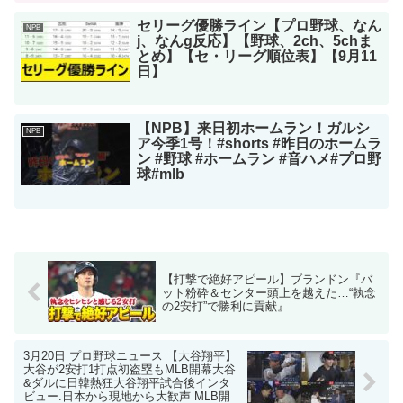
セリーグ優勝ライン【プロ野球、なん
NPB
j、なんg反応】【野球、2ch、5chま
とめ】【セ・リーグ順位表】【9月11
日】
【NPB】来日初ホームラン！ガルシ
NPB
ア今季1号！#shorts #昨日のホームラ
ン #野球 #ホームラン #音ハメ#プロ野
球#mlb
【打撃で絶好アピール】ブランドン『バ
ット粉砕＆センター頭上を越えた…“執念
の2安打”で勝利に貢献』
3月20日 プロ野球ニュース 【大谷翔平】
大谷が2安打1打点初盗塁もMLB開幕大谷
&ダルに日韓熱狂大谷翔平試合後インタ
ビュー.日本から現地から大歓声 MLB開