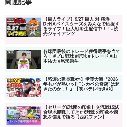
関連記事
【巨人ライブ】9/27 巨人 対 横浜
NPB
DeNAベイスターズをみんなで応援す
るライブ！巨人戦を生配信中！！#読
売ジャイアンツ
各球団最後のトレード獲得選手を当て
NPB
ろ！ #プロ野球 #野球 #トレード #山
本祐大 #尾形崇斗
【怒涛の延長戦🐟】伊藤大海『2026
NPB
年もパが熱いッ!! “シカベの奇跡”は起
きたのか…!_』【初パテレ行き🎣】
【セリーグ6球団の印象】交流戦15試
NPB
合現地観戦してきた6球団の印象や感
想を偏見で語る【西武ファン】