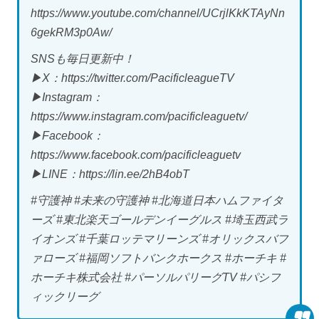
https://www.youtube.com/channel/UCrjlKkKTAyNn
6gekRM3p0Aw/
SNSも毎日更新中！
▶X：https://twitter.com/PacificleagueTV
▶Instagram：
https://www.instagram.com/pacificleaguetv/
▶Facebook：
https://www.facebook.com/pacificleaguetv
▶LINE：https://lin.ee/2hB4obT
#守護神 #未来の守護神 #北海道日本ハムファイタ
ーズ #東北楽天ゴールデンイーグルス #埼玉西武ラ
イオンズ #千葉ロッテマリーンズ #オリックスバフ
ァローズ #福岡ソフトバンクホークス #ホーチキ #
ホーチキ株式会社 #パーソルパリーグTV #パシフ
ィックリーグ