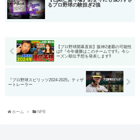
NPB
るプロ野球の験担ぎ2強
【プロ野球開幕直前】阪神2連覇の可能性
は⁉︎『今年優勝はこのチームです‼︎』今シ
ーズン順位予想を発表します‼︎
『プロ野球スピリッツ2024-2025』ティザ
ートレーラー
ホーム
NPB