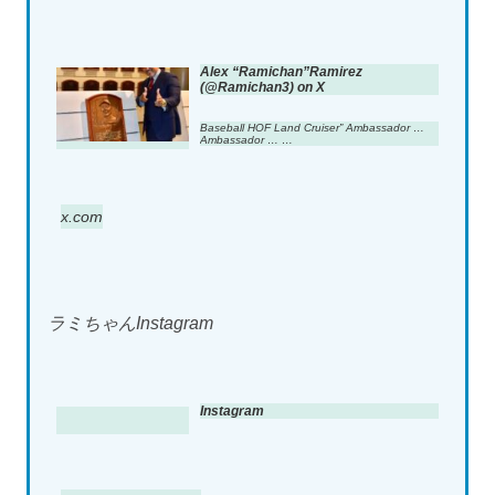
Alex “Ramichan”Ramirez
(@Ramichan3) on X
Baseball HOF Land Cruiser” Ambassador …
Ambassador … …
x.com
ラミちゃんInstagram
Instagram