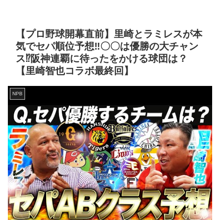
【プロ野球開幕直前】里崎とラミレスが本
気でセパ順位予想‼︎〇〇は優勝の大チャン
ス⁉︎阪神連覇に待ったをかける球団は？
【里崎智也コラボ最終回】
NPB