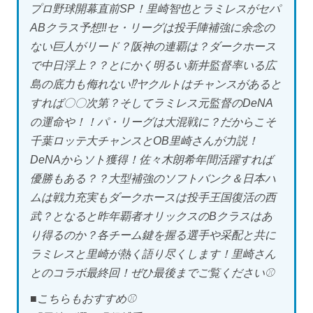
プロ野球開幕直前SP！里崎智也とラミレスがセパ
ABクラス予想‼︎セ・リーグは投手陣補強に余念の
ない巨人がリード？阪神の連覇は？ダークホース
で中日浮上？？とにかく明るい新井監督率いる広
島の底力も侮れない⁉︎ヤクルトはチャンスがあると
すれば〇〇次第？そしてラミレス元監督のDeNA
の運命や！！パ・リーグは大混戦に？だからこそ
千葉ロッテ大チャンスとOB里崎さんが力説！
DeNAからソト獲得！佐々木朗希年間活躍すれば
優勝もある？？大型補強のソフトバンク＆日本ハ
ムは戦力充実もダークホースは投手王国復活の西
武？となると昨年覇者オリックスのBクラスはあ
り得るのか？各チーム鍵を握る選手や采配と共に
ラミレスと里崎が熱く語り尽くします！里崎さん
とのコラボ最終回！ぜひ最後までご覧ください⚾️
■こちらもおすすめ⚾️