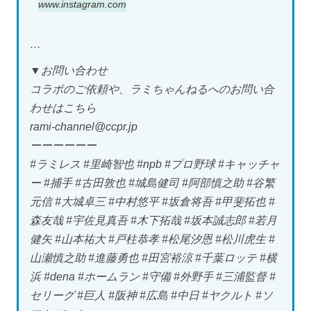
www.instagram.com
​…
▼お問い合わせ
コラボのご依頼や、ラミちゃんねるへのお問い合
わせはこちら
rami-channel@ccpr.jp
ーーーーーー
#ラミレス #里崎智也 #npb #プロ野球 #キャッチャ
ー #捕手 #古田敦也 #城島健司 #阿部慎之助 #谷繁
元信 #大城卓三 #中村悠平 #坂倉将吾 #甲斐拓也 #
森友哉 #宇佐見真吾 #木下拓哉 #坂本誠志郎 #若月
健矢 #山本祐大 #戸柱恭孝 #松尾汐恩 #松川虎生 #
山瀬慎之助 #進藤勇也 #田宮裕涼 #千葉ロッテ #横
浜 #dena #ホームラン #守備 #外野手 #三浦監督 #
セリーグ #巨人 #阪神 #広島 #中日 #ヤクルト #ソ