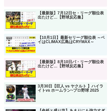
【最新版】7月12日セ・リーグ順位表
NPB
出たけど…【野球反応集】
【10月1日】最新セリーグ順位表 ～ベ
NPB
イはCLIMAX広島はCRYMAX～
【最新版】8月10日パ・リーグ順位表
NPB
出たけど…【野球反応集】
3月30日【巨人 vs ヤクルト 】ハイラ
NPB
イトvs ホームラン~プロ野球 2025
【色紙と盛り塩】あまりにも強力すぎ