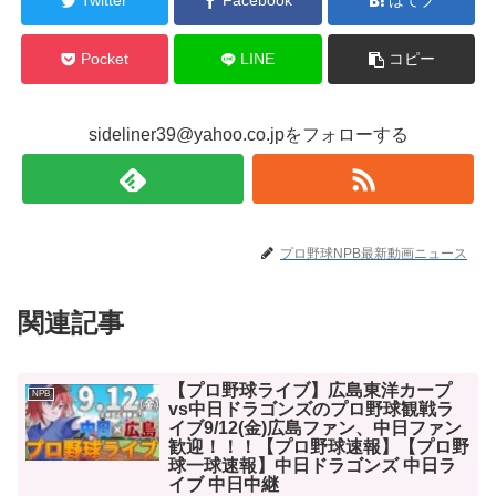
Twitter
Facebook
はてブ
Pocket
LINE
コピー
sideliner39@yahoo.co.jpをフォローする
プロ野球NPB最新動画ニュース
関連記事
【プロ野球ライブ】広島東洋カープ
NPB
vs中日ドラゴンズのプロ野球観戦ラ
イブ9/12(金)広島ファン、中日ファン
歓迎！！！【プロ野球速報】【プロ野
球一球速報】中日ドラゴンズ 中日ラ
イブ 中日中継