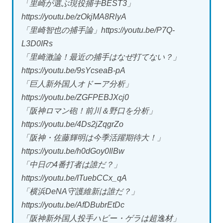
「里崎が選ぶ現役捕手BEST3」
https://youtu.be/zOkjMA8RlyA
「里崎智也の捕手論」https://youtu.be/P7Q-
L3D0IRs
「里崎激論！最近の捕手はなぜ打てない？」
https://youtu.be/9sYcseaB-pA
「巨人新外国人オドーア分析」
https://youtu.be/ZGFPEBJXcj0
「阪神ロマン砲！前川＆野口を分析」
https://youtu.be/4Ds2jZqgrZo
「阪神・佐藤輝明は今季活躍期待大！」
https://youtu.be/h0dGoy0IlBw
「中日の4番打者は誰だ？」
https://youtu.be/ITuebCCx_qA
「横浜DeNA守護維新は誰だ？」
https://youtu.be/AfDBubrEtDc
「阪神新外国人投手ハビー・ゲラは超逸材」