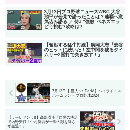
3月13日プロ野球ニュースWBC 大谷
NPB
翔平が会見で語ったことは？連覇へ意
気込み語る ／ 侍J “強敵”ベネズエラ
どう挑む?攻略は?
【奮起する猛牛打線】廣岡大志『麦谷
NPB
のヒットに続いた！左中間を破るタイ
ムリー2塁打で突き放す！』
7月12日【 巨人 vs DeNA】ハイライト &
ホームラン ~ プロ野球2024
【よーいドンッ!!】高部瑛斗『自慢の快足
で内野安打！中村奨吾が一瞬の隙を逃さ
ず生還！』