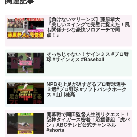
関連記事
【負けないマリーンズ】藤原恭大
NPB
『美しいスイングで完璧に捉えた！風
も関係ナシな豪快ソロアーチで同
点！』
そっちじゃない！サインミス #プロ野
NPB
球 #サインミス #Baseball
NPB史上足が遅すぎるプロ野球選手
NPB
３選#プロ野球 #ソフトバンクホーク
ス #山川穂高
開幕戦で岡田監督人生初リクエスト！
NPB
阪神タイガース密着！応援番組「虎バ
ン」ABCテレビ公式チャンネル
#shorts