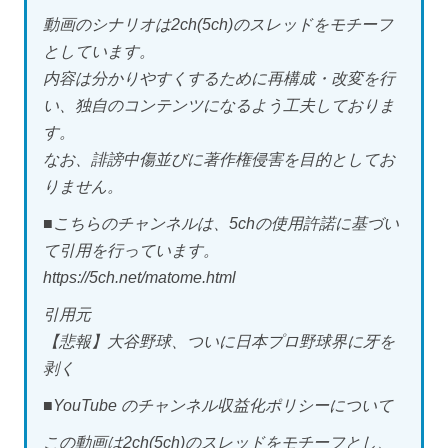
動画のシナリオは2ch(5ch)のスレッドをモチーフ
としています。
内容は分かりやすくするために再構成・改変を行
い、独自のコンテンツになるよう工夫しておりま
す。
なお、誹謗中傷並びに著作権侵害を目的としてお
りません。
■こちらのチャンネルは、5chの使用許諾に基づい
て引用を行っています。
https://5ch.net/matome.html
引用元
【悲報】大谷野球、ついに日本プロ野球界に牙を
剥く
■YouTube のチャンネル収益化ポリシーについて
この動画は2ch(5ch)のスレッドをモチーフとし、