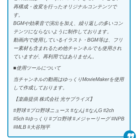
再構成・改変を行ったオリジナルコンテンツで
す。
BGMや効果音で演出を加え、繰り返しの多いコン
テンツにならないように制作しております。
動画内で使用しているイラスト・BGM等は、フリ
ー素材も含まれるため他チャンネルでも使用され
ていますが、再利用ではありません。
■使用ツールについて
当チャンネルの動画はゆっくりMovieMakerを使用
して作成しております。
【楽曲提供 株式会社 光サプライズ】
#野球 #プロ野球ニュース #なんj #なんG #2ch
#5ch #ゆっくり #プロ野球 #メジャーリーグ #NPB
#MLB #大谷翔平