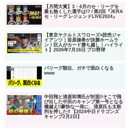
【月間大賞】3・4月のセ・リーグを
NPB
最も熱くした選手は!? / 第2回『JERA
セ・リーグ レジェンドLIVE2024』
【東京ヤクルトスワローズ×読売ジャ
NPB
イアンツ｜笹原操希が決勝ホームラ
ン！巨人がカード勝ち越し｜ハイライ
ト】2026年7月16日 プロ野球
パリーグ順位、ガチで面白くなる
NPB
www
中田翔と清原和博氏が対面!!そこで飛
NPB
び出した中田のキャンプ第一号となる
柵越え!!豪快な一発に、清原氏も太鼓
判を押した!! 【2024中日ドラゴンズ
キャンプ2月2日】