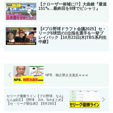
【クローザー候補に!?】大曲錬『最速
NPB
151㌔…最終回を9球でピシャリ』
【#プロ野球ドラフト会議2025】セ・
NPB
リーグ6球団の1位指名選手を一挙プ
レイバック【10月23日(木)TBS系列生
中継】
NPB、独占禁止法違反ｗｗｗ
セリーグ優勝ライン【プロ野球、なんj、
なんg反応】【野球、2ch、5chまとめ】
【セ・リーグ順位表】【9月19日】