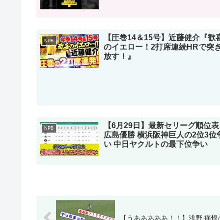
【圧巻14＆15号】近藤健介『歓
NPB
のイエロー！2打席連続HRで突
放す！』
【6月29日】最新セリーグ順位表
NPB
広島優勝 横浜阪神巨人の2位3位
い 中日ヤクルトの最下位争い
【うあああああ！！】浅野 痛