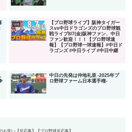
喜
【プロ野球ライブ】阪神タイガー
NPB
き
スvs中日ドラゴンズのプロ野球観
戦ライブ8/7(金)阪神ファン、中日
ファン歓迎！！！【プロ野球速
報】【プロ野球一球速報】#中日ド
ラゴンズ #中日ライブ #中日中継
、
中日の先発は仲地礼亜 -2025年プ
NPB
争
ロ野球ファーム日本選手権-
恨のお笑い【反応集】【プロ野球反応集】