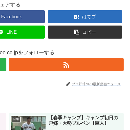
ェアする
Facebook
はてブ
LINE
コピー
yahoo.co.jpをフォローする
プロ野球NPB最新動画ニュース
【春季キャンプ】キャンプ初日の
NPB
戸郷・大勢ブルペン【巨人】