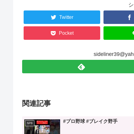
シ
Twitter
Pocket
sideliner39@
関連記事
#プロ野球 #ブレイク野手
NPB