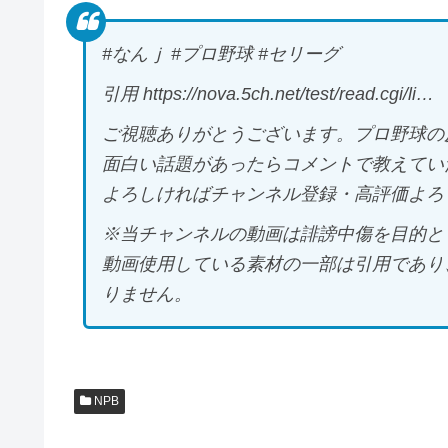
#なんｊ #プロ野球 #セリーグ
引用 https://nova.5ch.net/test/read.cgi/li…
ご視聴ありがとうございます。プロ野球の
面白い話題があったらコメントで教えてい
よろしければチャンネル登録・高評価よろ
※当チャンネルの動画は誹謗中傷を目的と
動画使用している素材の一部は引用であり
りません。
NPB