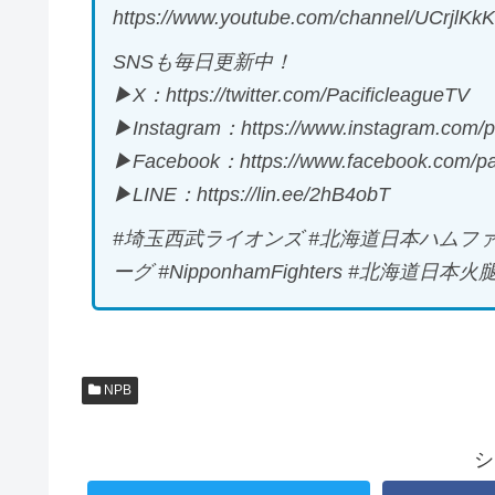
https://www.youtube.com/channel/UCrjl
SNSも毎日更新中！
▶X：https://twitter.com/PacificleagueTV
▶Instagram：https://www.instagram.com/pa
▶Facebook：https://www.facebook.com/pac
▶LINE：https://lin.ee/2hB4obT
#埼玉西武ライオンズ #北海道日本ハムファ
ーグ #NipponhamFighters #北海道日本火腿
NPB
シ