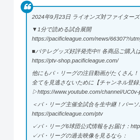
2024年9月23日 ライオンズ対ファイタ
▼1分で読める試合展開
https://pacificleague.com/news/66307?/
■パテレグッズ好評発売中!! 各商品ご購入は
https://ptv-shop.pacificleague.com/
他にもパ・リーグの注目動画がたくさん！
全てを見逃さないために【チャンネル登録
▷https://www.youtube.com/channel/UC0
＜パ・リーグ主催全試合を生中継！パーソル
https://pacificleague.com/ptv
✓パ・リーグ6球団公式情報をお届け：https://pac
✓パ・リーグの過去映像を見るなら：