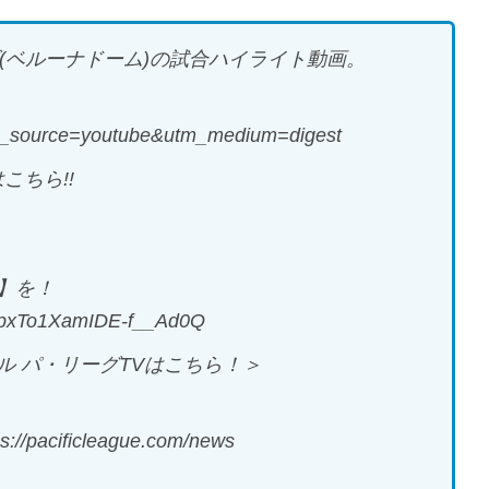
ーズ(ベルーナドーム)の試合ハイライト動画。
utm_source=youtube&utm_medium=digest
こちら!!
】を！
v-pxTo1XamIDE-f__Ad0Q
 パ・リーグTVはこちら！＞
ificleague.com/news