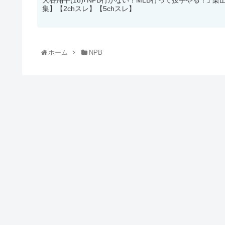
大谷翔平(18)｢NPB行かない！MLB行って投手やる！｣ 
集】【2chスレ】【5chスレ】
ホーム
NPB