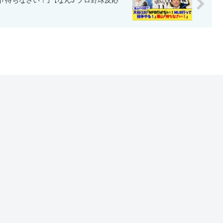
栗山｢待ちなさい！｣【なんJ プロ野球反応