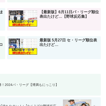
ま
【最新版】6月11日パ・リーグ順位
NPB
表出たけど…【野球反応集】
」
最新版 5月27日 セ・リーグ順位表
NPB
ロ
出たけど…
！2024パ・リーグ【博満もにっこり】