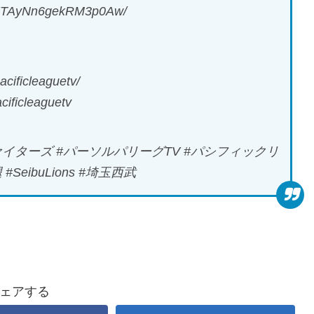
KkKTAyNn6gekRM3p0Aw/
cificleaguetv/
ificleaguetv
イターズ #パーソルパリーグTV #パシフィックリ
 #SeibuLions #埼玉西武
ェアする