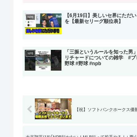
【6月19日】美しいセ界にただい
NPB
を【最新セリーグ順位表】
「三振というルールを知った男
NPB
リチャードについての雑学 #プ
野球 #野球 #npb
【祝】ソフトバンクホークス優勝