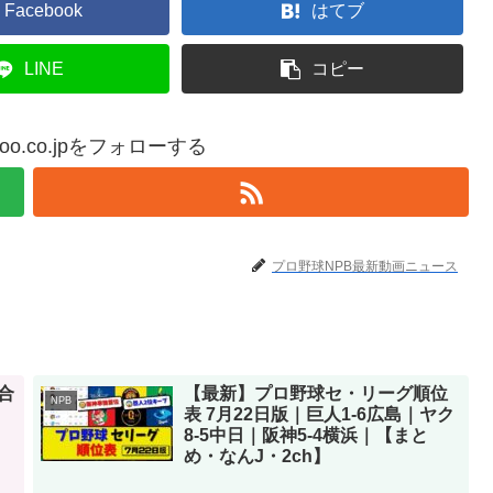
Facebook
はてブ
LINE
コピー
yahoo.co.jpをフォローする
プロ野球NPB最新動画ニュース
合
【最新】プロ野球セ・リーグ順位
NPB
表 7月22日版｜巨人1-6広島｜ヤク
8-5中日｜阪神5-4横浜｜【まと
め・なんJ・2ch】