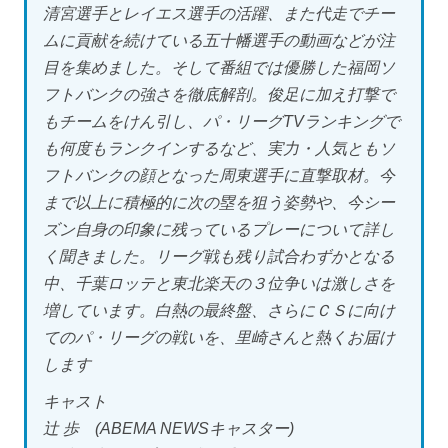
清宮選手とレイエス選手の活躍、また代走でチー
ムに貢献を続けている五十幡選手の動画などが注
目を集めました。そして番組では優勝した福岡ソ
フトバンクの強さを徹底解剖。俊足に加え打撃で
もチームをけん引し、パ・リーグTVランキングで
も何度もランクインするなど、実力・人気ともソ
フトバンクの顔となった周東選手に直撃取材。今
まで以上に積極的に次の塁を狙う姿勢や、今シー
ズン自身の印象に残っているプレーについて詳し
く聞きました。リーグ戦も残り試合わずかとなる
中、千葉ロッテと東北楽天の３位争いは激しさを
増しています。白熱の最終盤、さらにＣＳに向け
てのパ・リーグの戦いを、里崎さんと熱くお届け
します
キャスト
辻 歩 (ABEMA NEWSキャスター)