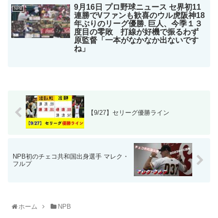
9月16日 プロ野球ニュース セ界初11
NPB
連勝でVファンも歓喜のウル虎阪神18
年ぶりのリーグ優勝. 巨人、今季１３
度目の零敗 打線が好機で振るわず
原監督「一本がなかなか出ないです
ね」
【9/27】セリーグ優勝ライン
NPB初のチェコ共和国出身選手 マレク・
フルプ
ホーム
NPB