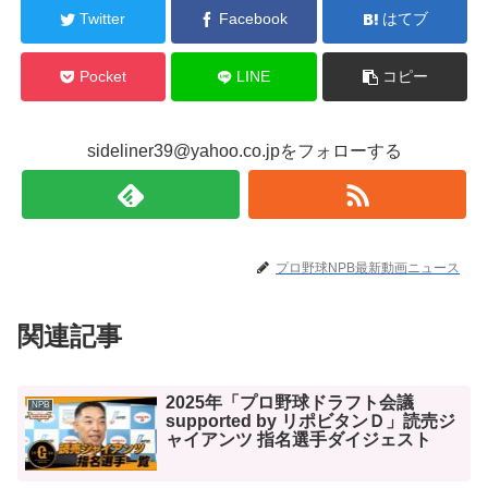
Twitter
Facebook
はてブ
Pocket
LINE
コピー
sideliner39@yahoo.co.jpをフォローする
プロ野球NPB最新動画ニュース
関連記事
2025年「プロ野球ドラフト会議
NPB
supported by リポビタンＤ」読売ジ
ャイアンツ 指名選手ダイジェスト