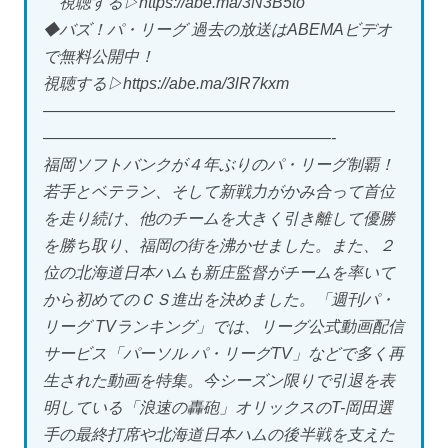
視聴する▷https://abe.ma/3N3B5to
◆バズ！パ・リーグ 過去の放送はABEMAビデオ
で無料公開中！
視聴する▷https://abe.ma/3lR7kxm
——————————————————————
——————————————————-
福岡ソフトバンクが４年ぶりのパ・リーグ制覇！
若手とベテラン、そして新戦力がかみ合って首位
を走り続け、他のチームを大きく引き離して優勝
を勝ち取り、福岡の街を沸かせました。また、２
位の北海道日本ハムも新庄監督がチームを率いて
から初めてのＣＳ進出を決めました。「週刊パ・
リーグ TVランキング」では、リーグ公式動画配信
サービス「パーソル パ・リーグTV」などで多く再
生された動画を特集。今シーズン限りで引退を表
明している「浪速の轟砲」オリックスのT-岡田選
手の最終打席や北海道日本ハムの後半戦を支えた