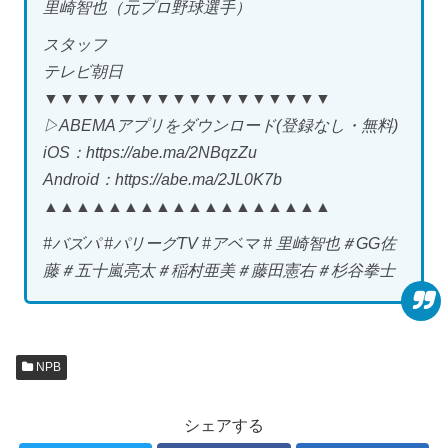
里崎智也（元プロ野球選手）
スタッフ
テレビ朝日
▼▼▼▼▼▼▼▼▼▼▼▼▼▼▼▼▼▼
▷ABEMAアプリをダウンロード(登録なし・無料)
iOS：https://abe.ma/2NBqzZu
Android：https://abe.ma/2JL0K7b
▲▲▲▲▲▲▲▲▲▲▲▲▲▲▲▲▲▲
#バズパ #パリーグTV #アベマ # 里崎智也＃GG佐
藤＃五十嵐亮太＃稲村亜美＃藤田憲右＃杉谷拳士
NPB
シェアする