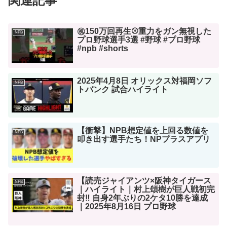
関連記事
㊗️150万回再生⚾️重力をガン無視した
NPB
プロ野球選手3選 #野球 #プロ野球
#npb #shorts
2025年4月8日 オリックス対福岡ソフ
NPB
トバンク 試合ハイライト
【衝撃】NPB想定値を上回る数値を
NPB
叩き出す選手たち！NPプラスアプリ
【読売ジャイアンツ×阪神タイガース
NPB
｜ハイライト｜村上頌樹が巨人戦初完
封‼ 自身2年ぶりの2ケタ10勝を達成
｜2025年8月16日 プロ野球