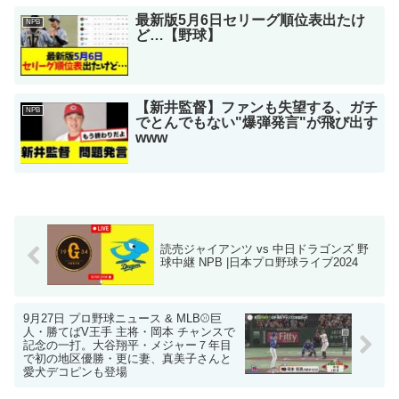
最新版5月6日セリーグ順位表出たけ
NPB
ど…【野球】
【新井監督】ファンも失望する、ガチ
NPB
でとんでもない"爆弾発言"が飛び出す
www
読売ジャイアンツ vs 中日ドラゴンズ 野
球中継 NPB |日本プロ野球ライブ2024
9月27日 プロ野球ニュース & MLB⚾️巨
人・勝てばV王手 主将・岡本 チャンスで
記念の一打。大谷翔平・メジャー７年目
で初の地区優勝・更に妻、真美子さんと
愛犬デコピンも登場