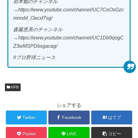
岩本勉のチャンネル
→https://www.youtube.com/channel/UC7CeOxGzc
mmxbf_Oacxf7sg/
森藤恵美のチャンネル
→https://www.youtube.com/channel/UC1Db9qogC
Z3wMSPDbxgacag/
#プロ野球ニュース
NPB
シェアする
Twitter
Facebook
はてブ
Pocket
LINE
コピー