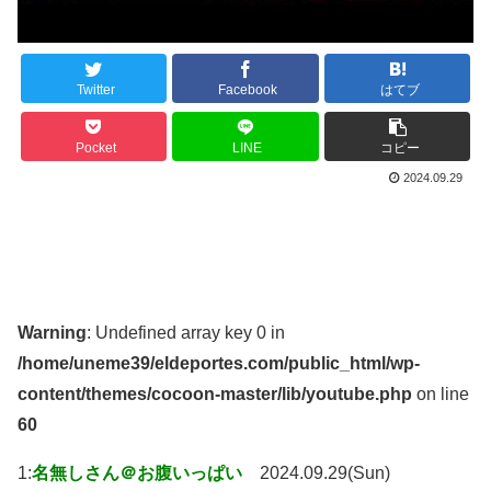
Twitter
Facebook
はてブ
Pocket
LINE
コピー
2024.09.29
Warning
: Undefined array key 0 in
/home/uneme39/eldeportes.com/public_html/wp-
content/themes/cocoon-master/lib/youtube.php
on line
60
1:
名無しさん＠お腹いっぱい
2024.09.29(Sun)