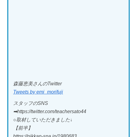
森藤恵美さんのTwitter
Tweets by emi_morifuji
スタッフのSNS
➡︎https://twitter.com/teachersato44
○取材していただきました↓
【前半】
https://nikkan-spa.jp/1980683