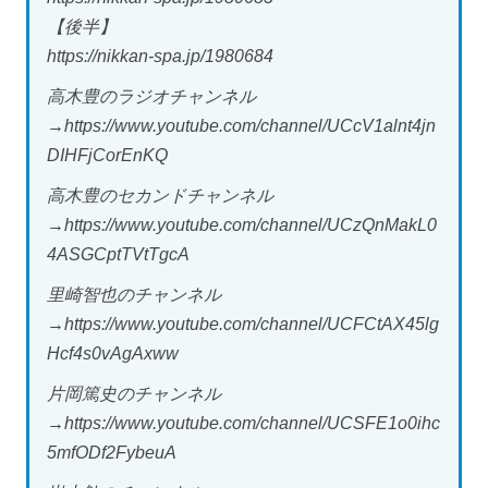
【後半】
https://nikkan-spa.jp/1980684
高木豊のラジオチャンネル
→https://www.youtube.com/channel/UCcV1alnt4jn
DIHFjCorEnKQ
高木豊のセカンドチャンネル
→https://www.youtube.com/channel/UCzQnMakL0
4ASGCptTVtTgcA
里崎智也のチャンネル
→https://www.youtube.com/channel/UCFCtAX45lg
Hcf4s0vAgAxww
片岡篤史のチャンネル
→https://www.youtube.com/channel/UCSFE1o0ihc
5mfODf2FybeuA