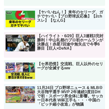
【ヤバいねん！】来年のセリーグ、ガ
NPB
チでヤバい【プロ野球反応集】【2ch
スレ】【なんG】
【ハイライト・6/29】巨人3連戦3完封
NPB
勝利！中山礼都のプロ初ホームランが
決勝点！赤星7回途中無失点で今季6
勝目【巨人×DeNA】
【セ界恐慌】交流戦、巨人以外のセリ
NPB
ーグが全滅するww
11月24日 プロ野球ニュース & MLB⚾️
NPB
大谷翔平選手 MVP 2年連続3度目DH
で初・スポーツ界全体に影響。サッカ
ー日本代表 W杯王手も・・・中国の
「ピッチ縮小改造」が物議