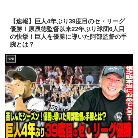
【速報】巨人4年ぶり39度目のセ・リーグ
優勝！原辰徳監督以来22年ぶり球団6人目
の快挙！巨人を優勝に導いた阿部監督の手
腕とは？
NPB