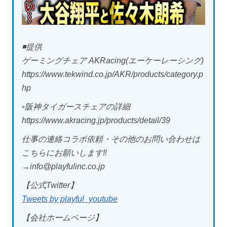
◾️提供
ゲーミングチェア AKRacing(エーケーレーシング)
https://www.tekwind.co.jp/AKR/products/category.p
hp
▫︎阪神タイガースチェアの詳細
https://www.akracing.jp/products/detail/39
仕事の連絡コラボ依頼・その他のお問い合わせは
こちらにお願いします‼︎
→info@playfulinc.co.jp
【公式Twitter】
Tweets by playful_youtube
【会社ホームページ】