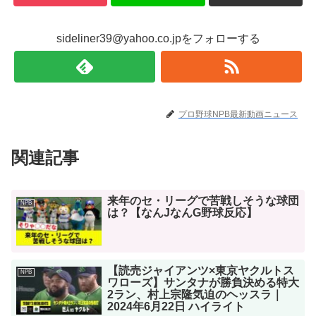
sideliner39@yahoo.co.jpをフォローする
プロ野球NPB最新動画ニュース
関連記事
来年のセ・リーグで苦戦しそうな球団
NPB
は？【なんJなんG野球反応】
【読売ジャイアンツ×東京ヤクルトス
NPB
ワローズ】サンタナが勝負決める特大
2ラン、村上宗隆気迫のヘッスラ｜
2024年6月22日 ハイライト