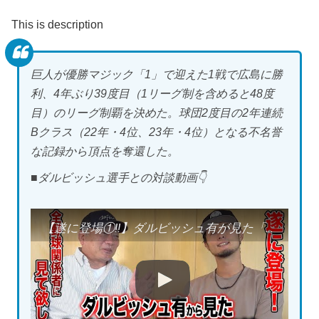
This is description
巨人が優勝マジック「1」で迎えた1戦で広島に勝
利、4年ぶり39度目（1リーグ制を含めると48度
目）のリーグ制覇を決めた。球団2度目の2年連続
Bクラス（22年・4位、23年・4位）となる不名誉
な記録から頂点を奪還した。
■ダルビッシュ選手との対談動画👇
【遂に登場①!!】ダルビッシュ有が見た「大谷翔平」と「佐々木朗希」の可能性とダルビッシュの”人間力”