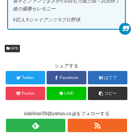
選手とファンでまさかの2回も万歳三唱！試合終了
後の優勝セレモニー
#巨人 #ジャイアンツ #プロ野球
NPB
シェアする
Twitter
Facebook
はてブ
Pocket
LINE
コピー
sideliner39@yahoo.co.jpをフォローする