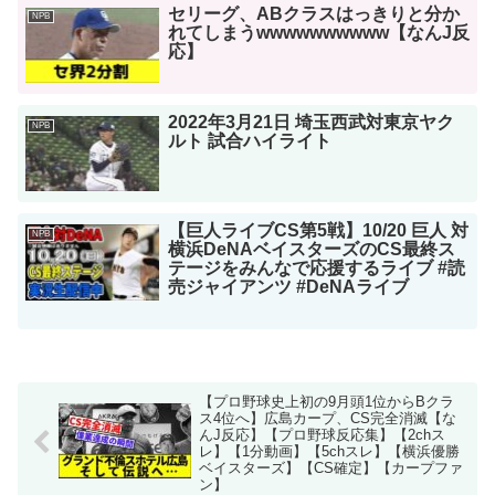
セリーグ、ABクラスはっきりと分か
NPB
れてしまうwwwwwwwwww【なんJ反
応】
2022年3月21日 埼玉西武対東京ヤク
NPB
ルト 試合ハイライト
【巨人ライブCS第5戦】10/20 巨人 対
NPB
横浜DeNAベイスターズのCS最終ス
テージをみんなで応援するライブ #読
売ジャイアンツ #DeNAライブ
【プロ野球史上初の9月頭1位からBクラ
ス4位へ】広島カープ、CS完全消滅【な
んJ反応】【プロ野球反応集】【2chス
レ】【1分動画】【5chスレ】【横浜優勝
ベイスターズ】【CS確定】【カープファ
ン】