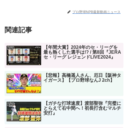
プロ野球NPB最新動画ニュース
関連記事
【年間大賞】2024年のセ・リーグを
NPB
最も熱くした選手は!? / 第8回『JERA
セ・リーグ レジェンドLIVE2024』
【悲報】高橋遥人さん、厄日【阪神タ
NPB
イガース】【プロ野球なんJ 2ch】
【ガチな打球速度】渡部聖弥『完璧に
NPB
とらえて右中間へ！初長打含むマルチ
安打』