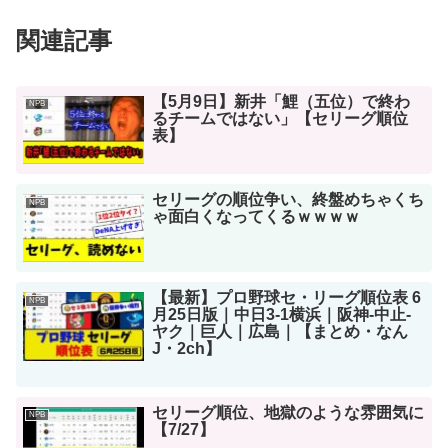
関連記事
【5月9日】新井「鯉（五位）で終わ
NPB
るチームではない」【セリーグ順位
表】
セリーグの順位争い、終盤めちゃくち
NPB
ゃ面白くなってくるｗｗｗｗ
【最新】プロ野球セ・リーグ順位表 6
NPB
月25日版｜中日3-1横浜｜阪神-中止-
ヤク｜巨人｜広島｜【まとめ・なん
J・2ch】
セリーグ順位、地獄のような雰囲気に
NPB
【7/27】