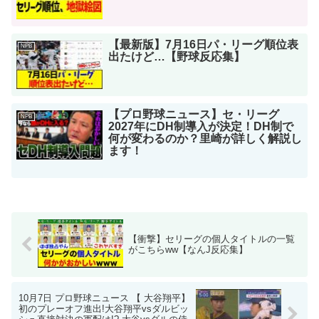
【最新版】7月16日パ・リーグ順位表
NPB
出たけど…【野球反応集】
【プロ野球ニュース】セ・リーグ
NPB
2027年にDH制導入が決定！DH制で
何が変わるのか？里崎が詳しく解説し
ます！
【衝撃】セリーグの個人タイトルの一覧
がこちらww【なんJ反応集】
10月7日 プロ野球ニュース 【 大谷翔平】
初のプレーオフ進出!大谷翔平vsダルビッ