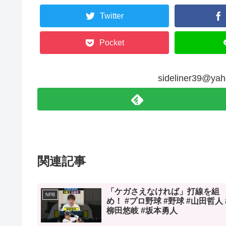
Twitter
Pocket
sideliner39@
関連記事
「ケガさえなければ」打線を組
NPB
め！ #プロ野球 #野球 #山田哲人 
柳田悠岐 #坂本勇人