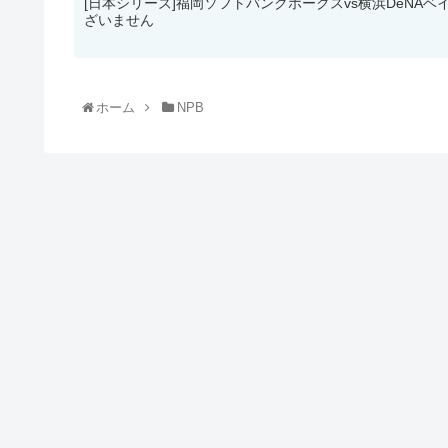
[日本シリーズ]福岡ソフトバンクホークスvs横浜DeNA
ざいません
ホーム
NPB