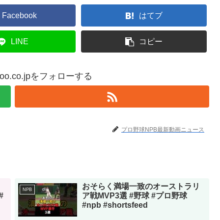
Facebook
はてブ
LINE
コピー
yahoo.co.jpをフォローする
プロ野球NPB最新動画ニュース
おそらく満場一致のオーストラリ
NPB
#
ア戦MVP3選 #野球 #プロ野球
#npb #shortsfeed