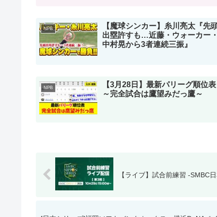
【魔球シンカー】糸川亮太『先
NPB
出塁許すも…近藤・ウォーカー
中村晃から3者連続三振』
【3月28日】最新パリーグ順位表
NPB
～完全試合は鷹望みだっ鷹～
【ライブ】試合前練習 -SMBC日本