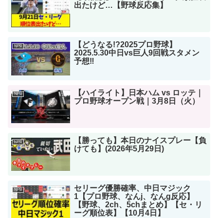
出たけど…【野球反応集】
【どうなる!?2025プロ野球】
NPB
2025.5.30中日vs巨人9回戦スタメン
予想‼
【ハイライト】日本ハム vs ロッテ｜
NPB
プロ野球オープン戦｜3月8日（火）
【勝っても】本日のナイスプレー【負
NPB
けても】(2026年5月29日)
セリーグ優勝確率、中日マジック
NPB
1【プロ野球、なんj、なんg反応】
【野球、2ch、5chまとめ】【セ・リ
ーグ順位表】【10月4日】