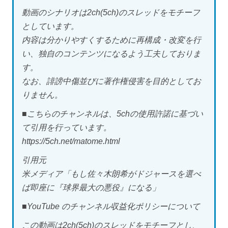
動画のシナリオは2ch(5ch)のスレッドをモチーフ
としています。
内容は分かりやすくするために再構成・改変を行
い、独自のコンテンツになるよう工夫しておりま
す。
なお、誹謗中傷並びに著作権侵害を目的としてお
りません。
■こちらのチャンネルは、5chの使用許諾に基づい
て引用を行っています。
https://5ch.net/matome.html
引用元
米メディア「もし佐々木朗希がドジャースを選べ
ば即座に『球界最大の悪役』になる」
■YouTube のチャンネル収益化ポリシーについて
この動画は2ch(5ch)のスレッドをモチーフとし、