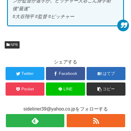
ンが監督が選手が。ピッチャー大谷こん身手術
後“最速”
#大谷翔平 #監督 #ピッチャー
NPB
シェアする
Twitter
Facebook
はてブ
Pocket
LINE
コピー
sideliner39@yahoo.co.jpをフォローする