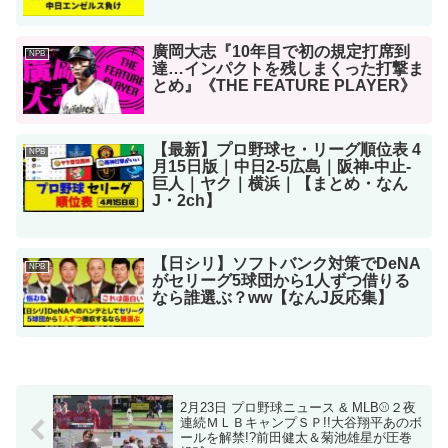
廣岡大志『10年目で初の規定打席到
NPB
達…インパクトを残しまくった打撃ま
とめ』《THE FEATURE PLAYER》
【最新】プロ野球セ・リーグ順位表 4
NPB
月15日版｜中日2-5広島｜阪神-中止-
巨人｜ヤク｜横浜｜【まとめ・なん
J・2ch】
【日シリ】ソフトバンク対策でDeNA
NPB
がセリーグ5球団から1人ずつ借りる
なら誰選ぶ？ww【なんJ反応集】
2月23日 プロ野球ニュース & MLB⚾️２夜
連続ＭＬＢキャンプＳＰ!!大谷翔平あのボ
ールを解禁!?前田健太＆菊池雄星が圧巻