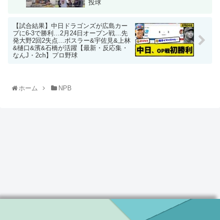
投球
【試合結果】中日ドラゴンズが広島カー
プに6-3で勝利…2月24日オープン戦…先
発大野2回2失点…ボスラー&宇佐見&上林
&樋口&濱&石橋が活躍【最新・反応集・
なんJ・2ch】プロ野球
ホーム
NPB