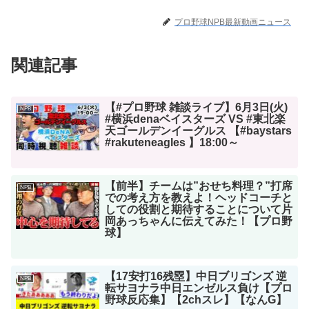
プロ野球NPB最新動画ニュース
関連記事
【#プロ野球 雑談ライブ】6月3日(火)
NPB
#横浜denaベイスターズ VS #東北楽
天ゴールデンイーグルス 【#baystars
#rakuteneagles 】18:00～
【前半】チームは”おせち料理？”打席
NPB
での考え方を教えよ！ヘッドコーチと
しての役割と期待することについて片
岡あっちゃんに伝えてみた！【プロ野
球】
【17安打16残塁】中日ブリゴンズ 逆
NPB
転サヨナラ中日エンゼルス負け【プロ
野球反応集】【2chスレ】【なんG】