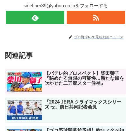
sideliner39@yahoo.co.jpをフォローする
プロ野球NPB最新動画ニュース
関連記事
【パテレ的プロスペクト】柴田獅子
NPB
『秘めたる無限の可能性…新たな風を
吹かせた二刀流スター候補』
「2024 JERA クライマックスシリー
NPB
ズ セ」前日共同記者会見
【プロ野球開幕前予想】昨年７名が初