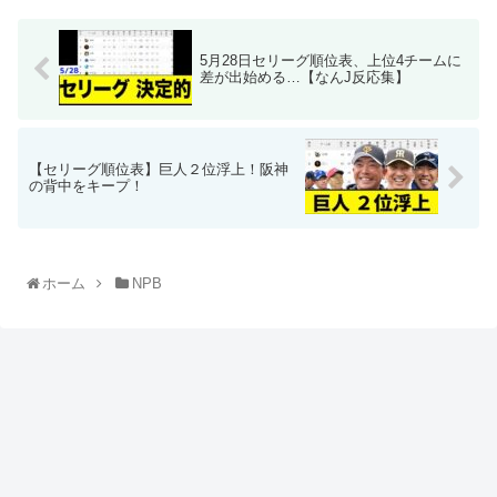
5月28日セリーグ順位表、上位4チームに
差が出始める…【なんJ反応集】
【セリーグ順位表】巨人２位浮上！阪神
の背中をキープ！
ホーム
NPB