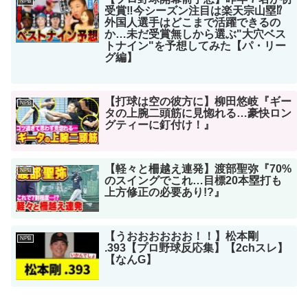
NPB
受賞‼︎今シーズン注目は楽天宗山塁⁉︎
外国人選手はどこまで活躍できるの
か…未だ受賞無しから選ぶ"大穴ベス
トナイン"を予想してみた【パ・リー
グ編】
【打球は空の彼方に】柳田悠岐『ギー
NPB
タの上腕二頭筋に見惚れる…豪快ロン
グティーに釘付け！』
【軽々と柵越え連発】渡部聖弥『70%
NPB
のスイングでこれ…目標20本塁打も
上方修正の必要あり!?』
【うおおおおおお！！】松本剛
NPB
.393【プロ野球反応集】【2chスレ】
【なんG】