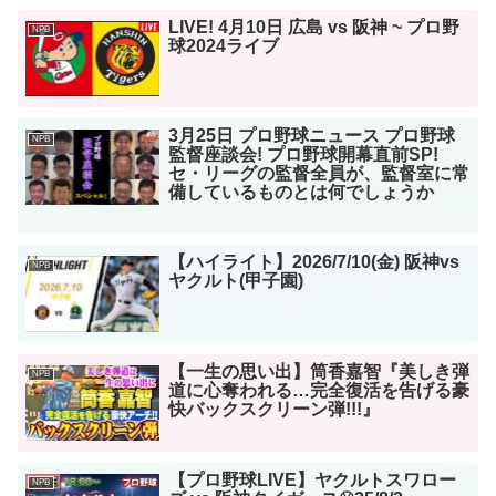
LIVE! 4月10日 広島 vs 阪神 ~ プロ野
NPB
球2024ライブ
3月25日 プロ野球ニュース プロ野球
NPB
監督座談会! プロ野球開幕直前SP!
セ・リーグの監督全員が、監督室に常
備しているものとは何でしょうか
【ハイライト】2026/7/10(金) 阪神vs
NPB
ヤクルト(甲子園)
【一生の思い出】筒香嘉智『美しき弾
NPB
道に心奪われる…完全復活を告げる豪
快バックスクリーン弾!!!』
【プロ野球LIVE】ヤクルトスワロー
NPB