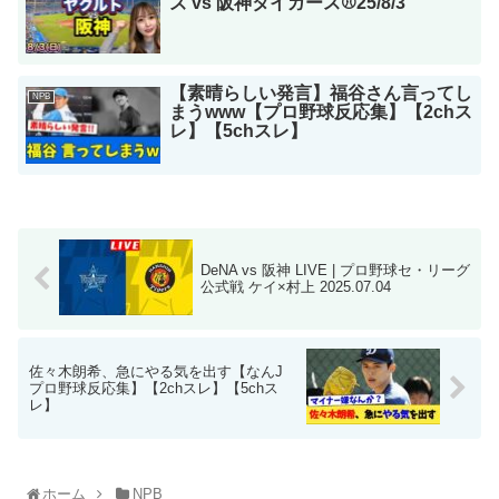
ズ vs 阪神タイガース⚾25/8/3
【素晴らしい発言】福谷さん言ってし
NPB
まうwww【プロ野球反応集】【2chス
レ】【5chスレ】
DeNA vs 阪神 LIVE | プロ野球セ・リーグ
公式戦 ケイ×村上 2025.07.04
佐々木朗希、急にやる気を出す【なんJ
プロ野球反応集】【2chスレ】【5chス
レ】
ホーム
NPB