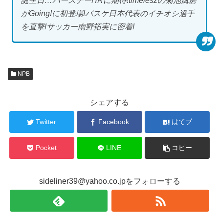
誕生日…バースデーHRに期待!timeleszの菊池風磨
がGoing!に初登場!バスケ日本代表のイチオシ選手
を直撃!サッカー南野拓実に密着!
NPB
シェアする
Twitter
Facebook
はてブ
Pocket
LINE
コピー
sideliner39@yahoo.co.jpをフォローする