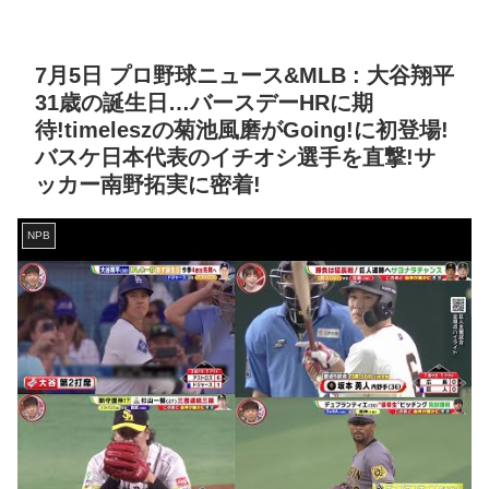
7月5日 プロ野球ニュース&MLB : 大谷翔平
31歳の誕生日…バースデーHRに期
待!timeleszの菊池風磨がGoing!に初登場!
バスケ日本代表のイチオシ選手を直撃!サ
ッカー南野拓実に密着!
NPB