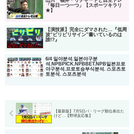
山川 嶺井・リチャードと自主トレ
NPB
「毎日一つ一つ」【スポーツキラリ
★】
【演技派】完全にダマされた…『低周
NPB
波“ビリビリサイン”書いているのは
誰!?』
6/4 일야분석.일본야구분
NPB
석.NPBPICK.NPBBET.NPB일본프로
야구분석.프로토승부식분석. 스포츠토
토분석. 스포츠분석
【最新版】7月5日パ・リーグ順位表出た
けど…【野球反応集】