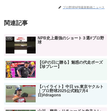
プロ野球NPB最新動画ニュース
関連記事
NPB史上最強のショート３選#プロ野
NPB
球
【GPの日に贈る】魅惑の代走ポーズ
NPB
【珍プレー】
【ハイライト】中日 vs.東京ヤクルト
NPB
｜プロ野球2025公式戦(7月4
日)#dragons