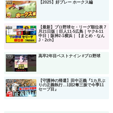
【2025】好プレー ホークス編
NPB
【最新】プロ野球セ・リーグ順位表 7
NPB
月21日版｜巨人11-5広島｜ヤク4-11
中日｜阪神2-1横浜｜【まとめ・なん
J・2ch】
高卒2年目ベストナイン #プロ野球
NPB
【守護神の帰還】田中正義『1カ月ぶ
NPB
りの正義執行…1回2奪三振で今季11
セーブ目』