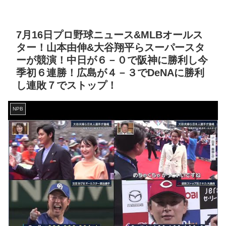
7月16日プロ野球ニュース&MLBオールス
ター！山本由伸&大谷翔平らスーパースタ
ーが競演！中日が６－０で阪神に勝利し今
季初６連勝！広島が４－３でDeNAに勝利
し連敗７でストップ！
NPB