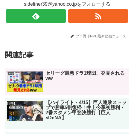
sideliner39@yahoo.co.jpをフォローする
プロ野球NPB最新動画ニュース
関連記事
セリーグ最悪ドラ1球団、発見される
NPB
ww
【ハイライト・4/15】巨人連敗ストッ
NPB
プで勝率5割復帰！井上今季初勝利・
2番スタメン甲斐決勝打【巨人
×DeNA】