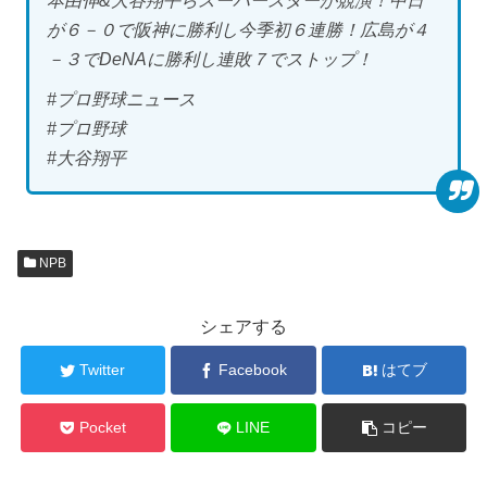
本由伸&大谷翔平らスーパースターが競演！中日
が６－０で阪神に勝利し今季初６連勝！広島が４
－３でDeNAに勝利し連敗７でストップ！
#プロ野球ニュース
#プロ野球
#大谷翔平
NPB
シェアする
Twitter
Facebook
はてブ
Pocket
LINE
コピー