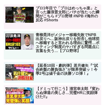
プロ1年目で「プロはめっちゃ楽」と
NPB
言った藤浪晋太郎にバチが当たった瞬
間がこちら #プロ野球 #NPB #海外の
反応 #Shorts
青柳晃洋がメジャー移籍失敗でNPB
NPB
出戻りへ…阪神出戻りを拒否し他球団
へ移籍すると言われる理由に驚愕…ポ
スティング制度のヤバすぎる問題点に
言葉を失う…【プロ野球】
【延長10回・劇的弾】若月健矢『“試
NPB
合終盤の勝負強さ”が限界突破ッ！今
季2号は値千金の決勝ソロ弾！』
【ドミって行こう】清宮幸太郎『変わ
NPB
らぬ弾道の美しさ…完璧HRに笑顔弾
けた!!』