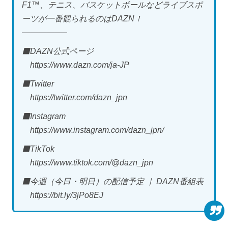
F1™️、テニス、バスケットボールなどライブスポ
ーツが一番観られるのはDAZN！
—————–
⬛DAZN公式ページ
https://www.dazn.com/ja-JP
⬛Twitter
https://twitter.com/dazn_jpn
⬛Instagram
https://www.instagram.com/dazn_jpn/
⬛TikTok
https://www.tiktok.com/@dazn_jpn
⬛今週（今日・明日）の配信予定 ｜ DAZN番組表
https://bit.ly/3jPo8EJ