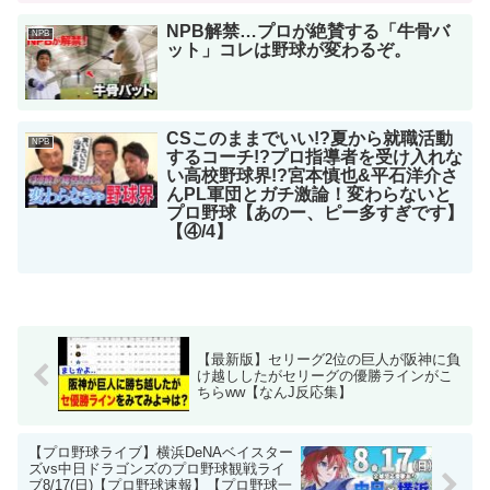
NPB解禁…プロが絶賛する「牛骨バ
NPB
ット」コレは野球が変わるぞ。
CSこのままでいい!?夏から就職活動
NPB
するコーチ!?プロ指導者を受け入れな
い高校野球界!?宮本慎也&平石洋介さ
んPL軍団とガチ激論！変わらないと
プロ野球【あのー、ピー多すぎです】
【④/4】
【最新版】セリーグ2位の巨人が阪神に負
け越ししたがセリーグの優勝ラインがこ
ちらww【なんJ反応集】
【プロ野球ライブ】横浜DeNAベイスター
ズvs中日ドラゴンズのプロ野球観戦ライ
ブ8/17(日)【プロ野球速報】【プロ野球一