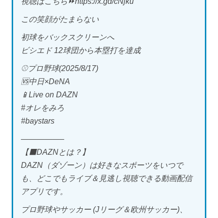
視聴はこちら⏩️https://x.gd/cNjku
この笑顔がたまらない
初球をバックスクリーンへ
ビシエド 12球団から本塁打を達成
⚾プロ野球(2025/8/17)
🆚中日×DeNA
📱Live on DAZN
#オレをみろ
#baystars
—————–
【⬛DAZNとは？】
DAZN（ダゾーン）は好きなスポーツをいつで
も、どこでもライブ＆見逃し視聴できる動画配信
アプリです。
プロ野球やサッカー (Jリーグ＆欧州サッカー)、