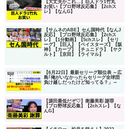
【大丈夫かこれ…】巨人ドラ1竹丸
NPB
お笑い【プロ野球反応集】【2chス
レ】【なんG】
【サムネのABE】セん国時代【なんJ
NPB
反応】【プロ野球反応集】【2chス
レ】【1分動画】【5chスレ】【セリ
ーグ】【巨人】【ベイスターズ】【阪
神】【カープ】【チュニドラ】【ヤク
ルト】【京田】【ライマル】
【6月22日】最新セリーグ順位表 ～広
NPB
島｢俺がいなかったらセリーグ全球団
負け越しだったけど知ってる？」～
【源田最低だぞ♡】衛藤美彩 謝罪
NPB
【プロ野球反応集】【2chスレ】【な
んG】