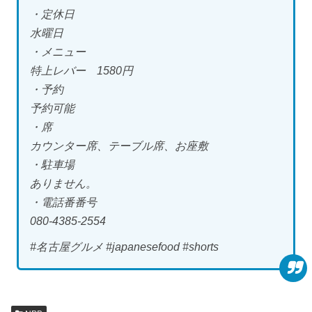
・定休日
水曜日
・メニュー
特上レバー 1580円
・予約
予約可能
・席
カウンター席、テーブル席、お座敷
・駐車場
ありません。
・電話番番号
080-4385-2554
#名古屋グルメ #japanesefood #shorts