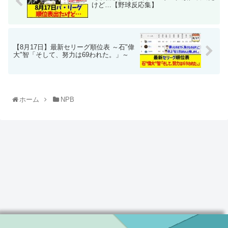
けど…【野球反応集】
【8月17日】最新セリーグ順位表 ～石"偉
大"智「そして、努力は69われた。」～
ホーム
NPB