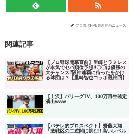
プロ野球NPB最新動画ニュース
関連記事
【プロ野球開幕直前】里崎とラミレス
NPB
が本気でセパ順位予想‼︎〇〇は優勝の
大チャンス⁉︎阪神連覇に待ったをかけ
る球団は？【里崎智也コラボ最終回】
【上沢】パリーグTV、100万再生確定
NPB
演出www
【パテレ的プロスペクト】齋藤大翔
NPB
『激戦区の二遊間に挑む!! 高いレベル