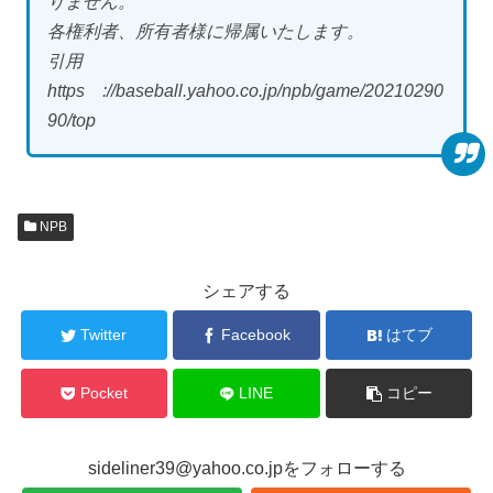
りません。
各権利者、所有者様に帰属いたします。
引用
https ://baseball.yahoo.co.jp/npb/game/20210290
90/top
NPB
シェアする
Twitter
Facebook
はてブ
Pocket
LINE
コピー
sideliner39@yahoo.co.jpをフォローする