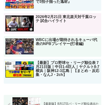
で3拍子揃った逸材』
2026年2月21日 東北楽天対千葉ロッ
NPB
テ 試合ハイライト
WBCに出場が期待されるキューバ代
NPB
表のNPBプレイヤー(打者編)
【最新】プロ野球セ・リーグ順位表 7
NPB
月21日版｜中日1-4巨人｜ヤクルト8-7
横浜｜阪神12-3広島｜【まとめ・反応
集・なんJ・2ch】
【最新版】8月17日パ・リーグ順位表出た