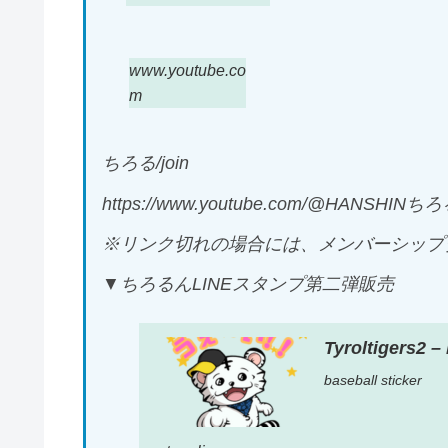
www.youtube.co
m
ちろる/join
https://www.youtube.com/@HANSHINちろ
※リンク切れの場合には、メンバーシップ
▼ちろるんLINEスタンプ第二弾販売
Tyroltigers2 –
baseball sticker