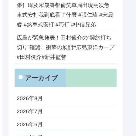
張仁瑋及宋晟睿都偷笑單局出現兩次煞
車式安打我到底看了什麼 #張仁瑋 #宋晟
睿 #煞車式安打 #巧打 #中信兄弟
広島が緊急発表！田村俊介の“契約打ち
切り”確認…衝撃の展開#広島東洋カープ
#田村俊介#新井監督
アーカイブ
2026年8月
2026年7月
2026年6月