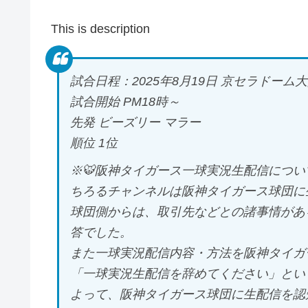
This is description
試合日程：2025年8月19日 京セラドーム
試合開始 PM18時～
先発 ビーズリー マラー
順位 1位
※🐯阪神タイガース一球実況生配信につい
ちろるチャンネルは阪神タイガース球団に
球団側からは、取引先などとの諸事情があ
答でした。
また一球実況配信内容・方法を阪神タイガ
「一球実況生配信を辞めてください」とい
よって、阪神タイガース球団に生配信を認