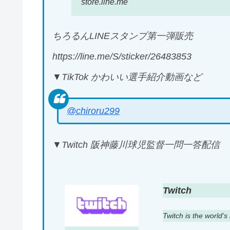
store.line.me
ちろるんLINEスタンプ第一弾販売
https://line.me/S/sticker/26483853
▼TikTok かわいい選手紹介動画など
@chiroru299
▼Twitch 阪神藤川球児監督一問一答配信
Twitch
Twitch is the world'