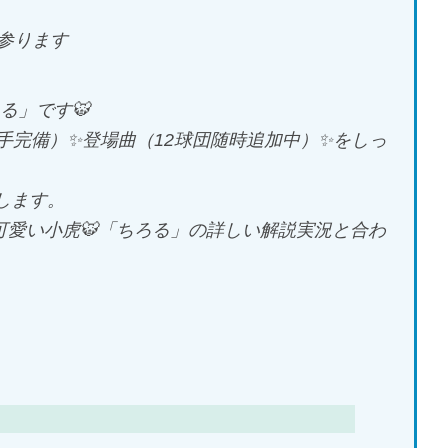
参ります
ろる」です🐯
手完備）✨登場曲（12球団随時追加中）✨をしっ
します。
可愛い小虎🐯「ちろる」の詳しい解説実況と合わ