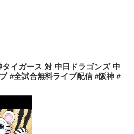
9 阪神タイガース 対 中日ドラゴンズ 中
 #全試合無料ライブ配信 #阪神 #