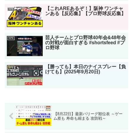
【これAREあるぞ！】阪神 ワンチャ
NPB
ンある【反応集】【プロ野球反応集】
芸人チームとプロ野球40年会&48年会
NPB
の対戦が面白すぎる #shortsfeed #プ
ロ野球
【勝っても】本日のナイスプレー【負
NPB
けても】(2025年9月20日)
【8月22日】最新パリーグ順位表 ～ゲー
ム差も 寿命も縮まる 攻防戦～