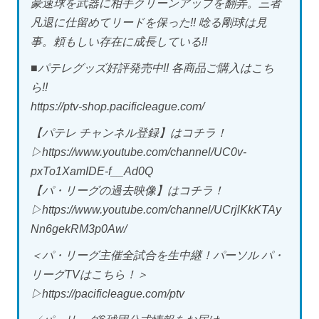
豪速球を武器に相手クリーンアップを翻弄。三者
凡退に仕留めてリードを保った!! 唸る剛球は見
事。頼もしい存在に成長している!!
■パテレグッズ好評発売中!! 各商品ご購入はこち
ら!!
https://ptv-shop.pacificleague.com/
【パテレ チャンネル登録】はコチラ！
▷https://www.youtube.com/channel/UC0v-
pxTo1XamIDE-f__Ad0Q
【パ・リーグの過去映像】はコチラ！
▷https://www.youtube.com/channel/UCrjlKkKTAy
Nn6gekRM3p0Aw/
＜パ・リーグ主催全試合を生中継！パーソル パ・
リーグTVはこちら！＞
▷https://pacificleague.com/ptv