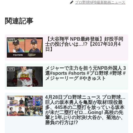
プロ野球NPB最新動画ニュース
関連記事
【大谷翔平 NPB最終登板】好投手同
NPB
士の投げ合いは…!?【2017年10月4
日】
メジャーで主力を担う元NPB外国人 3
NPB
選#sports #shorts #プロ野球 #野球 #
メジャーリーグ #やきゅスト
4月28日プロ野球ニュース プロ野球…
NPB
巨人の坂本勇人を亀梨が取材!現役最
多、445本の二塁打を放っている坂本
が未だ二塁打ゼロ…Going! 高校の先
輩と1年ぶりの対決!大谷か、菊池か、
勝負の行方は!?