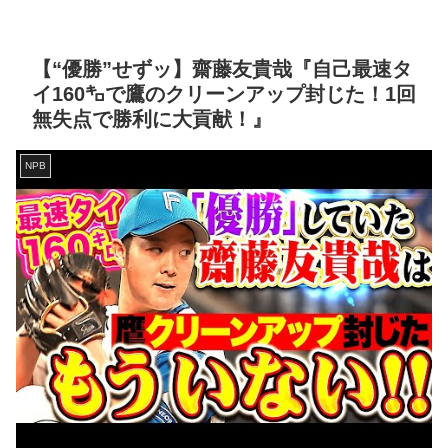
【“優勝”せずッ】齋藤友貴哉『自己最速タ
イ160㌔で鷹のクリーンアップ封じた！1回
無失点で勝利に大貢献！』
NPB