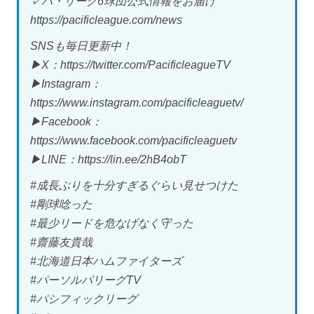
✓パ・リーグ6球団公式情報をお届け
https://pacificleague.com/news
SNSも毎日更新中！
▶X：https://twitter.com/PacificleagueTV
▶Instagram：
https://www.instagram.com/pacificleaguetv/
▶Facebook：
https://www.facebook.com/pacificleaguetv
▶LINE：https://lin.ee/2hB4obT
#成長ぶりを十分すぎるぐらい見せつけた
#剛球唸った
#最少リードを危なげなく守った
#齋藤友貴哉
#北海道日本ハムファイターズ
#パーソルパリーグTV
#パシフィックリーグ