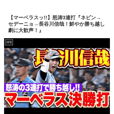
【マーベラスッ!!】怒涛3連打『ネビン→
セデーニョ→長谷川信哉！鮮やか勝ち越し
劇に大歓声！』
NPB