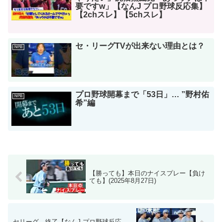
要ですw」【なんJ プロ野球反応集】
【2chスレ】【5chスレ】
セ・リーグTVが出来ない理由とは？
NPB
プロ野球開幕まで「53日」… ”野村佑
NPB
希”編
【勝っても】本日のナイスプレー【負け
ても】(2025年8月27日)
セリーグ、終了【なんJ プロ野球反応