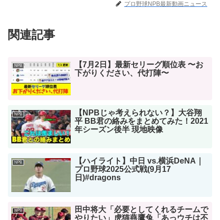
プロ野球NPB最新動画ニュース
関連記事
【7月2日】最新セリーグ順位表 〜お
NPB
下がりください、代打陣〜
【NPBじゃ考えられない？】大谷翔
NPB
平 BB君の絡みをまとめてみた！2021
年シーズン後半 現地映像
【ハイライト】中日 vs.横浜DeNA｜
NPB
プロ野球2025公式戦(9月17
日)#dragons
田中将大「必要としてくれるチームで
NPB
やりたい」虎猫燕鷹兔「あっウチは不