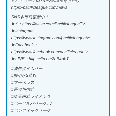
✓パ・リーグ6球団公式情報をお届け
https://pacificleague.com/news
SNSも毎日更新中！
▶X：https://twitter.com/PacificleagueTV
▶Instagram：
https://www.instagram.com/pacificleaguetv/
▶Facebook：
https://www.facebook.com/pacificleaguetv
▶LINE：https://lin.ee/2hB4obT
#決勝タイムリー
#鮮やか3連打
#マーベラス
#長谷川信哉
#埼玉西武ライオンズ
#パーソルパリーグTV
#パシフィックリーグ