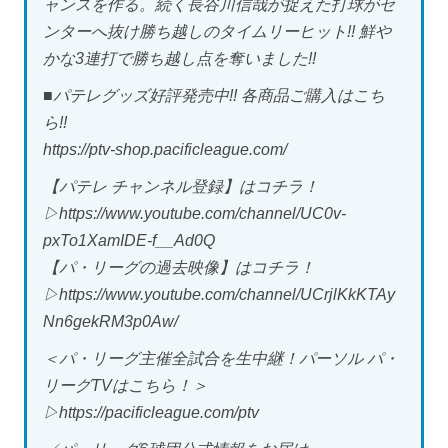
ャンスを作る。続く長谷川信哉が捉えた打球がセ
ンターへ抜け勝ち越しのタイムリーヒット!! 鮮や
かな3連打で勝ち越し点を奪いました!!
■パテレグッズ好評発売中!! 各商品ご購入はこち
ら!!
https://ptv-shop.pacificleague.com/
【パテレ チャンネル登録】はコチラ！
▷https://www.youtube.com/channel/UC0v-
pxTo1XamIDE-f__Ad0Q
【パ・リーグの過去映像】はコチラ！
▷https://www.youtube.com/channel/UCrjlKkKTAy
Nn6gekRM3p0Aw/
＜パ・リーグ主催全試合を生中継！パーソル パ・
リーグTVはこちら！＞
▷https://pacificleague.com/ptv