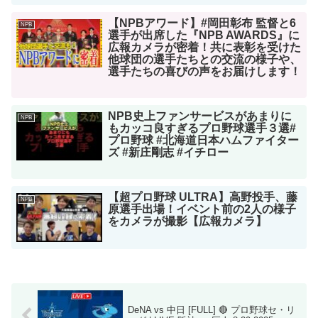
【NPBアワード】#岡田彰布 監督と6
NPB
選手が出席した『NPB AWARDS』に
広報カメラが密着！共に表彰を受けた
他球団の選手たちとの交流の様子や、
選手たちの喜びの声をお届けします！
NPB史上ファンサービスがあまりに
NPB
もカッコ良すぎるプロ野球選手３選#
プロ野球 #北海道日本ハムファイター
ズ #新庄剛志 #イチロー
【超プロ野球 ULTRA】高野投手、藤
NPB
原選手出場！イベント前の2人の様子
をカメラが撮影【広報カメラ】
DeNA vs 中日 [FULL] 🔴 プロ野球セ・リ