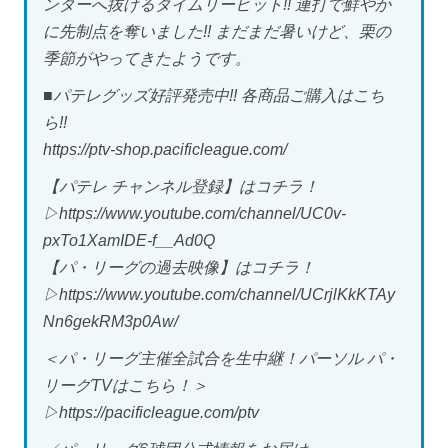
ンターへ抜けるタイムリーヒット!! 連打で鮮やか
に先制点を奪いました!! まだまだ暑いけど、栗の
季節がやってきたようです。
■パテレグッズ好評発売中!! 各商品ご購入はこち
ら!!
https://ptv-shop.pacificleague.com/
【パテレ チャンネル登録】はコチラ！
▷https://www.youtube.com/channel/UC0v-
pxTo1XamIDE-f__Ad0Q
【パ・リーグの過去映像】はコチラ！
▷https://www.youtube.com/channel/UCrjlKkKTAy
Nn6gekRM3p0Aw/
＜パ・リーグ主催全試合を生中継！パーソル パ・
リーグTVはこちら！＞
▷https://pacificleague.com/ptv