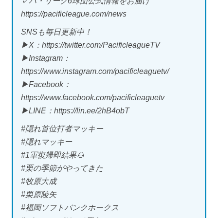
✓パ・リーグ6球団公式情報をお届け
https://pacificleague.com/news
SNSも毎日更新中！
▶X：https://twitter.com/PacificleagueTV
▶Instagram：
https://www.instagram.com/pacificleaguetv/
▶Facebook：
https://www.facebook.com/pacificleaguetv
▶LINE：https://lin.ee/2hB4obT
#隠れ首位打者マッキー
#隠れマッキー
#1軍復帰即結果🌰
#栗の季節がやってきた
#牧原大成
#栗原陵矢
#福岡ソフトバンクホークス