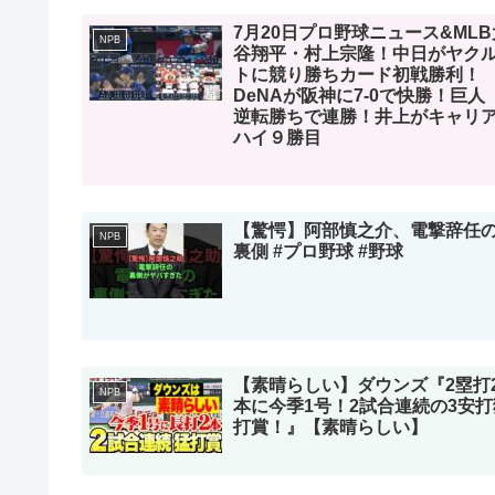
7月20日プロ野球ニュース&MLB
NPB
谷翔平・村上宗隆！中日がヤク
トに競り勝ちカード初戦勝利！
DeNAが阪神に7-0で快勝！巨
逆転勝ちで連勝！井上がキャリ
ハイ９勝目
【驚愕】阿部慎之介、電撃辞任
NPB
裏側 #プロ野球 #野球
【素晴らしい】ダウンズ『2塁打
NPB
本に今季1号！2試合連続の3安打
打賞！』【素晴らしい】