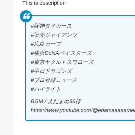
This is description
#阪神タイガース
#読売ジャイアンツ
#広島カープ
#横浜DeNAベイスターズ
#東京ヤクルトスワローズ
#中日ドラゴンズ
#プロ野球ニュース
#ハイライト
BGM / えだまめ88様
https://www.youtube.com/@edamaaaaame