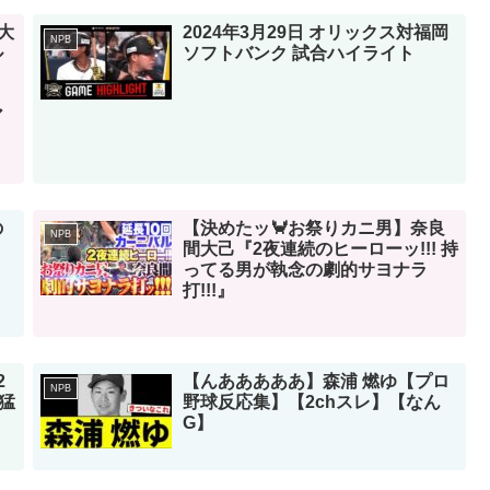
大
2024年3月29日 オリックス対福岡
NPB
ル
ソフトバンク 試合ハイライト
人
ア
の
【決めたッ🦀お祭りカニ男】奈良
NPB
間大己『2夜連続のヒーローッ!!! 持
ってる男が執念の劇的サヨナラ
打!!!』
2
【んあああああ】森浦 燃ゆ【プロ
NPB
猛
野球反応集】【2chスレ】【なん
G】