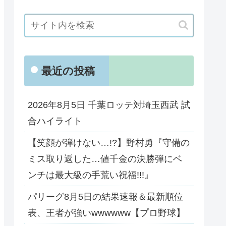
最近の投稿
2026年8月5日 千葉ロッテ対埼玉西武 試
合ハイライト
【笑顔が弾けない…!?】野村勇『守備の
ミス取り返した…値千金の決勝弾にベ
ンチは最大級の手荒い祝福!!!』
パリーグ8月5日の結果速報＆最新順位
表、王者が強いwwwwww【プロ野球】