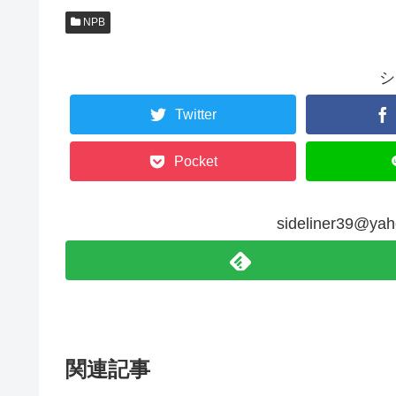
NPB
シ
Twitter
Pocket
sideliner39@
関連記事