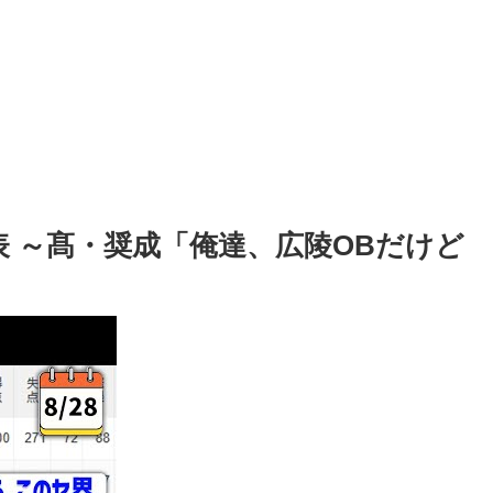
表 ～髙・奨成「俺達、広陵OBだけど