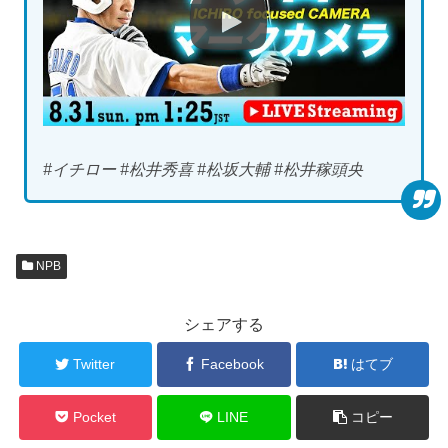
#イチロー #松井秀喜 #松坂大輔 #松井稼頭央
NPB
シェアする
Twitter
Facebook
はてブ
Pocket
LINE
コピー