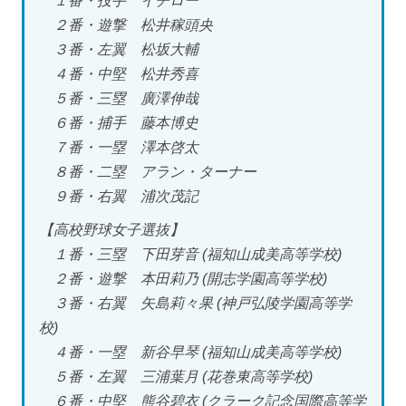
１番・投手 イチロー
２番・遊撃 松井稼頭央
３番・左翼 松坂大輔
４番・中堅 松井秀喜
５番・三塁 廣澤伸哉
６番・捕手 藤本博史
７番・一塁 澤本啓太
８番・二塁 アラン・ターナー
９番・右翼 浦次茂記
【高校野球女子選抜】
１番・三塁 下田芽音 (福知山成美高等学校)
２番・遊撃 本田莉乃 (開志学園高等学校)
３番・右翼 矢島莉々果 (神戸弘陵学園高等学
校)
４番・一塁 新谷早琴 (福知山成美高等学校)
５番・左翼 三浦葉月 (花巻東高等学校)
６番・中堅 熊谷碧衣 (クラーク記念国際高等学