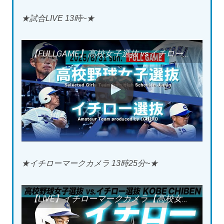
★試合LIVE 13時~★
【FULLGAME】高校女子選抜 vsイチロー選抜【Selected Girls Team from High Schools vs. Amateur Team produced by ICHIRO】
★イチローマークカメラ 13時25分~★
【LIVE】イチローマークカメラ【高校女子選抜 vs イチロー選抜】 ICHIRO focused CAMERA