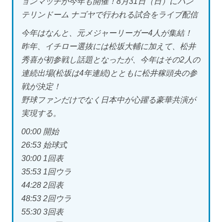
ョンマッチが今年も開催！8月31日（日）にバン
テリンドーム ナゴヤで行われる試合をライブ配信
今年はなんと、元メジャーリーガー4人が集結！
昨年、イチロー選抜には松坂大輔に加えて、松井
秀喜が初参戦し話題となったが、今年はその2人の
連続出場(松坂は4年連続)とともに松井稼頭央の参
戦が決定！
野球ファンだけでなく日本中が心躍る豪華共演が
実現する。
00:00 開始
26:53 始球式
30:00 1回表
35:53 1回ウラ
44:28 2回表
48:53 2回ウラ
55:30 3回表