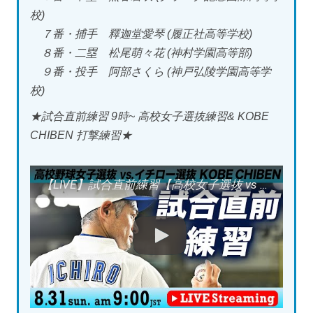
校)
７番・捕手 釋迦堂愛琴 (履正社高等学校)
８番・二塁 松尾萌々花 (神村学園高等部)
９番・投手 阿部さくら (神戸弘陵学園高等学
校)
★試合直前練習 9時~ 高校女子選抜練習& KOBE
CHIBEN 打撃練習★
【LIVE】試合直前練習【高校女子選抜 vs イチロー選抜】