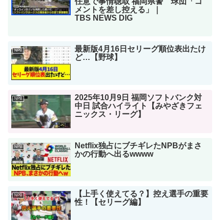
任意で事情聴取 福岡県警 球団「コ
メントを差し控える」｜
TBS NEWS DIG
最新版4月16日セリーグ順位表出たけ
NPB
ど…【野球】
2025年10月9日 福岡ソフトバンク対
NPB
中日 試合ハイライト【みやざきフェ
ニックス・リーグ】
Netflix独占にブチギレたNPBがまさ
NPB
かの行動へ出るwwww
【上手く使えてる？】控え選手の重要
NPB
性！【セリーグ編】