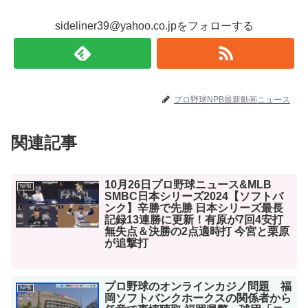
sideliner39@yahoo.co.jpをフォローする
プロ野球NPB最新動画ニュース
関連記事
10月26日プロ野球ニュース&MLB
NPB
SMBC日本シリーズ2024【ソフトバ
ンク】辛勝で先勝 日本シリーズ最長
記録13連勝に更新！有原が7回4安打
無失点＆決勝の2点適時打 今宮と栗原
が追撃打
プロ野球のオンラインカジノ問題 福
NPB
岡ソフトバンクホークスの関係者から