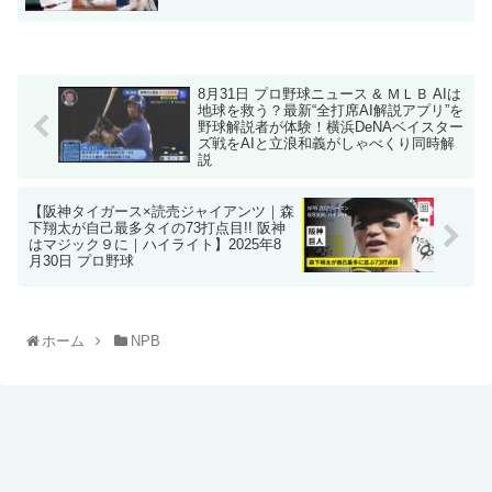
8月31日 プロ野球ニュース & ＭＬＢ AIは
地球を救う？最新“全打席AI解説アプリ”を
野球解説者が体験！横浜DeNAベイスター
ズ戦をAIと立浪和義がしゃべくり同時解
説
【阪神タイガース×読売ジャイアンツ｜森
下翔太が自己最多タイの73打点目!! 阪神
はマジック９に｜ハイライト】2025年8
月30日 プロ野球
ホーム
NPB