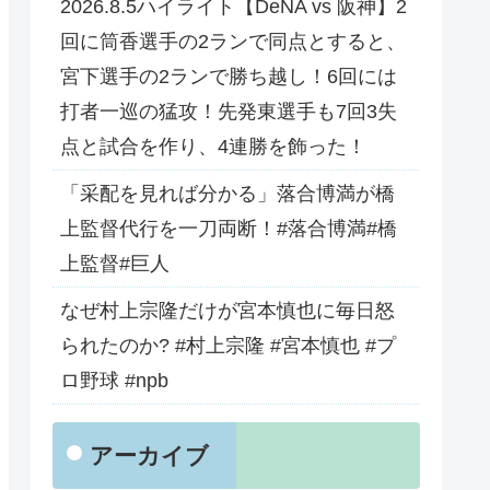
2026.8.5ハイライト【DeNA vs 阪神】2
回に筒香選手の2ランで同点とすると、
宮下選手の2ランで勝ち越し！6回には
打者一巡の猛攻！先発東選手も7回3失
点と試合を作り、4連勝を飾った！
「采配を見れば分かる」落合博満が橋
上監督代行を一刀両断！#落合博満#橋
上監督#巨人
なぜ村上宗隆だけが宮本慎也に毎日怒
られたのか? #村上宗隆 #宮本慎也 #プ
ロ野球 #npb
アーカイブ