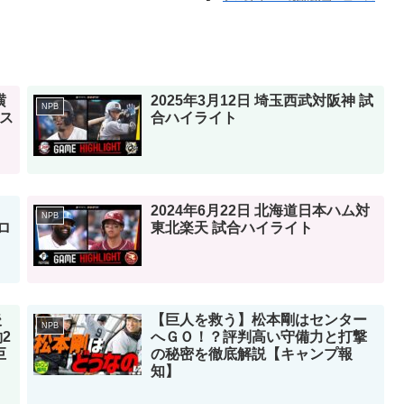
横
2025年3月12日 埼玉西武対阪神 試
NPB
hス
合ハイライト
2024年6月22日 北海道日本ハム対
NPB
ロ
東北楽天 試合ハイライト
後
【巨人を救う】松本剛はセンター
NPB
2
へＧＯ！？評判高い守備力と打撃
巨
の秘密を徹底解説【キャンプ報
知】