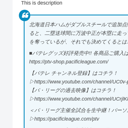
This is description
北海道日本ハムがダブルスチールで追加点!!
ると、二塁送球間に万波中正が本塁に走って
を奪っているが、それでも決めてくるとは…
■パテレグッズ好評発売中!! 各商品ご購入は
https://ptv-shop.pacificleague.com/
【パテレ チャンネル登録】はコチラ！
▷https://www.youtube.com/channel/UC0
【パ・リーグの過去映像】はコチラ！
▷https://www.youtube.com/channel/UCr
＜パ・リーグ主催全試合を生中継！パーソル
▷https://pacificleague.com/ptv