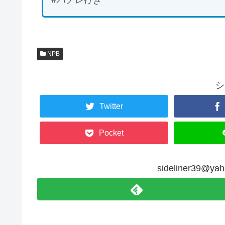
#パテレ行き
NPB
シ
Twitter
Pocket
sideliner39@