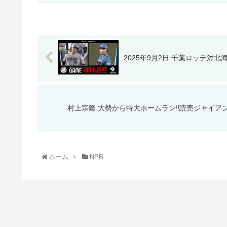
2025年9月2日 千葉ロッテ対
村上宗隆 大勢から特大ホームラン‼️読売ジャイアンツ(
ホーム
NPB