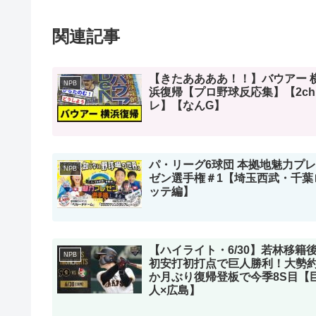
関連記事
【きたああああ！！】バウアー 
NPB
浜復帰【プロ野球反応集】【2c
レ】【なんG】
パ・リーグ6球団 本拠地魅力プレ
NPB
ゼン選手権＃1【埼玉西武・千葉
ッテ編】
【ハイライト・6/30】若林移籍
NPB
初安打初打点で巨人勝利！大勢約
か月ぶり復帰登板で今季8S目【
人×広島】