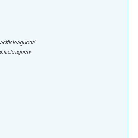
cificleaguetv/
ificleaguetv