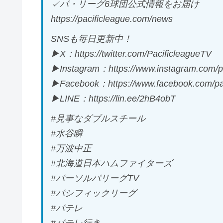
✓パ・リーグ6球団公式情報をお届け
https://pacificleague.com/news
SNSも毎日更新中！
▶X：https://twitter.com/PacificleagueTV
▶Instagram：https://www.instagram.com/pa
▶Facebook：https://www.facebook.com/pac
▶LINE：https://lin.ee/2hB4obT
#見事なダブルスチール
#水谷瞬
#万波中正
#北海道日本ハムファイターズ
#パーソルパリーグTV
#パシフィックリーグ
#パテレ