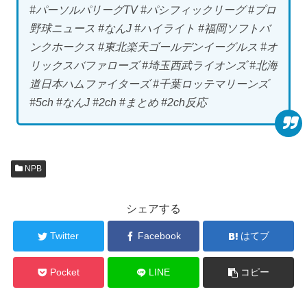
#パーソルパリーグTV #パシフィックリーグ #プロ
野球ニュース #なんJ #ハイライト #福岡ソフトバ
ンクホークス #東北楽天ゴールデンイーグルス #オ
リックスバファローズ #埼玉西武ライオンズ #北海
道日本ハムファイターズ #千葉ロッテマリーンズ
#5ch #なんJ #2ch #まとめ #2ch反応
NPB
シェアする
Twitter
Facebook
はてブ
Pocket
LINE
コピー