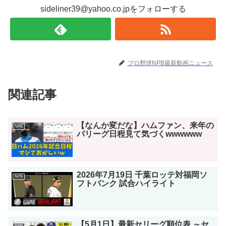
sideliner39@yahoo.co.jpをフォローする
プロ野球NPB最新動画ニュース
関連記事
【なんか変だな】ハムファン、来年の
NPB
パリーグ日程見て気づくwwwwww
2026年7月19日 千葉ロッテ対福岡ソ
NPB
フトバンク 試合ハイライト
【5月1日】最新セリーグ順位表 ～セ
NPB