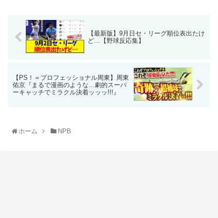
【最新版】9月日セ・リーグ順位表出たけ
ど…【野球反応集】
【PS！＝プロフェッショナル周東】周東
佑京『まるで漫画のような…劇的スーパ
ーキャッチでミラクル決着ッッッ!!!』
ホーム
NPB