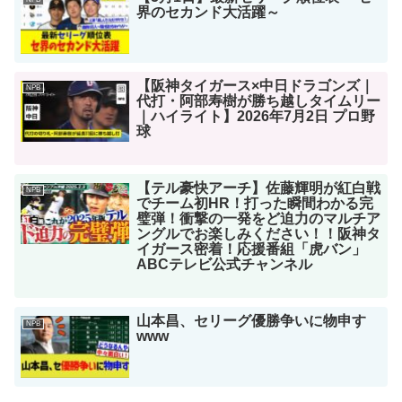
界のセカンド大活躍～
【阪神タイガース×中日ドラゴンズ｜
NPB
代打・阿部寿樹が勝ち越しタイムリー
｜ハイライト】2026年7月2日 プロ野
球
【テル豪快アーチ】佐藤輝明が紅白戦
NPB
でチーム初HR！打った瞬間わかる完
璧弾！衝撃の一発をど迫力のマルチア
ングルでお楽しみください！！阪神タ
イガース密着！応援番組「虎バン」
ABCテレビ公式チャンネル
山本昌、セリーグ優勝争いに物申す
NPB
www