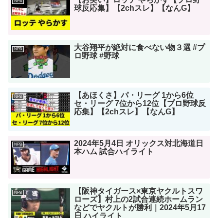
NPB
球反応集】【2chスレ】【なんG】
大谷翔平が絶対に食べない物３選 #プ
NPB
ロ野球 #野球
【あほくさ】パ・リーグ 1から6位
NPB
セ・リーグ 7位から12位【プロ野球反
応集】【2chスレ】【なんG】
2024年5月4日 オリックス対北海道日
NPB
本ハム 試合ハイライト
【阪神タイガース×東京ヤクルトスワ
NPB
ローズ】村上の2試合連続ホームラン
などでヤクルトが勝利｜2024年5月17
日 ハイライト