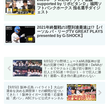
NPB
supported by リポビタンＤ」福岡ソ
フトバンクホークス 指名選手ダイジ
ェスト
2021年終盤戦の3塁到達最速は!?【パ
NPB
ーソル パ・リーグTV GREAT PLAYS
presented by G-SHOCK】
9月5日プロ野球ニュース&MLB阪神が逆
転の完勝でⅯ3！大山9号満塁弾！DeNAが
７－６でヤクルトに逃げ切り勝利！２位
巨人と0.5G差！中日が１－０で巨人に勝
利！連覇へ 若き侍の夏は終わらない
【9月5日 阪神-広島 ハイライト】大山が
運命を決める満塁弾！その瞬間が近づい
てきた！！阪神タイガース密着！応援番
組「虎バン」ABCテレビ公式チャンネル