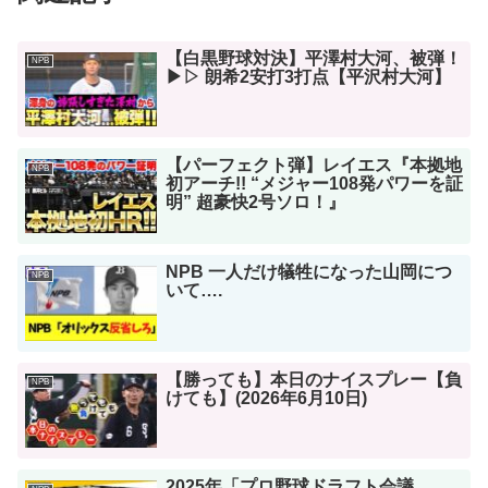
【白黒野球対決】平澤村大河、被弾！
NPB
▶︎▷ 朗希2安打3打点【平沢村大河】
【パーフェクト弾】レイエス『本拠地
NPB
初アーチ!! “メジャー108発パワーを証
明” 超豪快2号ソロ！』
NPB 一人だけ犠牲になった山岡につ
NPB
いて….
【勝っても】本日のナイスプレー【負
NPB
けても】(2026年6月10日)
2025年「プロ野球ドラフト会議