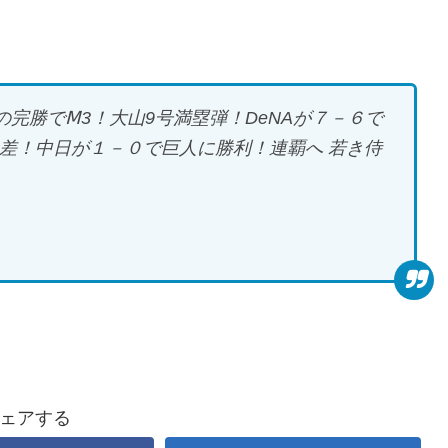
の完勝でⅯ3！大山9号満塁弾！DeNAが７－６で
G差！中日が１－０で巨人に勝利！連覇へ 若き侍
ェアする