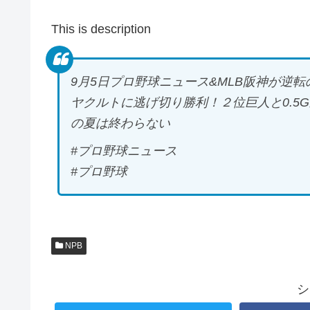
This is description
9月5日プロ野球ニュース&MLB阪神が逆転
ヤクルトに逃げ切り勝利！２位巨人と0.5
の夏は終わらない
#プロ野球ニュース
#プロ野球
NPB
シ