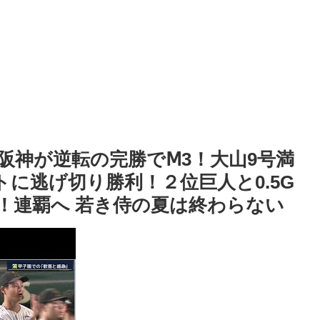
B阪神が逆転の完勝でⅯ3！大山9号満
トに逃げ切り勝利！２位巨人と0.5G
！連覇へ 若き侍の夏は終わらない