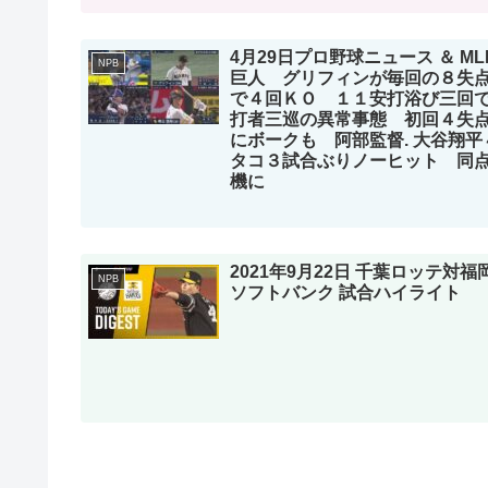
4月29日プロ野球ニュース ＆ ML
NPB
巨人 グリフィンが毎回の８失
で４回ＫＯ １１安打浴び三回
打者三巡の異常事態 初回４失
にボークも 阿部監督. 大谷翔平
タコ３試合ぶりノーヒット 同
機に
2021年9月22日 千葉ロッテ対福
NPB
ソフトバンク 試合ハイライト