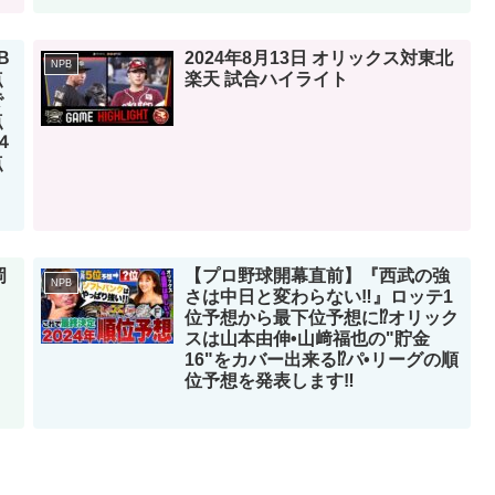
B
2024年8月13日 オリックス対東北
NPB
点
楽天 試合ハイライト
で
点
４
点
岡
【プロ野球開幕直前】『西武の強
NPB
さは中日と変わらない‼︎』ロッテ1
位予想から最下位予想に⁉︎オリック
スは山本由伸•山﨑福也の"貯金
16"をカバー出来る⁉︎パ•リーグの順
位予想を発表します‼︎