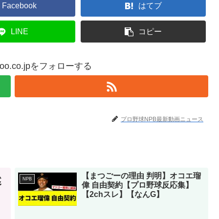
Facebook
はてブ
LINE
コピー
yahoo.co.jpをフォローする
プロ野球NPB最新動画ニュース
ム
【まつごーの理由 判明】オコエ瑠
NPB
野
偉 自由契約【プロ野球反応集】
【2chスレ】【なんG】