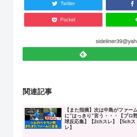
Twitter
Pocket
sideliner39@
関連記事
【また指摘】次は中島がファー
NPB
に”はっきり”言う・・・【プロ
球反応集】【2chスレ】【5chス
レ】