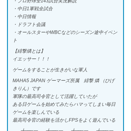
・プロ野球全143試合実況解説
・中日1軍戦全試合
・中日情報
・ドラフト会議
・オールスターやWBCなどのシーズン途中イベン
ト
【緋撃燐とは】
イエッサー！！！
ゲームをすることが生きがいな軍人
MAHA5 JAPAN ゲーマーズ所属 緋撃 燐 （ひげ
きりん）です
軍隊の最高司令官として活躍していたが
ある日ゲームを始めてみたらハマってしまい毎日
ゲームを楽しんでいる
最高司令官の経験を活かしFPSをよく遊んでいる
▄︻┻┳═一▄︻┻┳═一▄︻┻┳═一▄︻┻┳═一