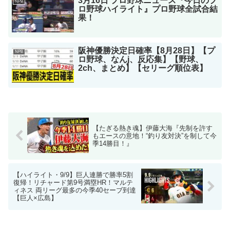
3月16日 プロ野球ニュース『今日のプ
NPB
ロ野球ハイライト』プロ野球全試合結
果！
阪神優勝決定日確率【8月28日】【プ
NPB
ロ野球、なんj、反応集】【野球、
2ch、まとめ】【セリーグ順位表】
【たぎる熱き魂】伊藤大海『先制を許す
もエースの意地！“釣り友対決”を制して今
季14勝目！』
【ハイライト・9/9】巨人連勝で勝率5割
復帰！リチャード第9号満塁HR！マルテ
ィネス 両リーグ最多の今季40セーブ到達
【巨人×広島】