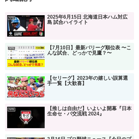
2025年6月15日 北海道日本ハム対広
NPB
島 試合ハイライト
【7月10日】最新パリーグ順位表 〜こ
NPB
んな試合、どっかで見鷹？〜
【セリーグ】2023年の嬉しい誤算選
NPB
手一覧【大歓喜】
【推しは自由だ】いよいよ開幕『日本
NPB
生命セ・パ交流戦 2024』