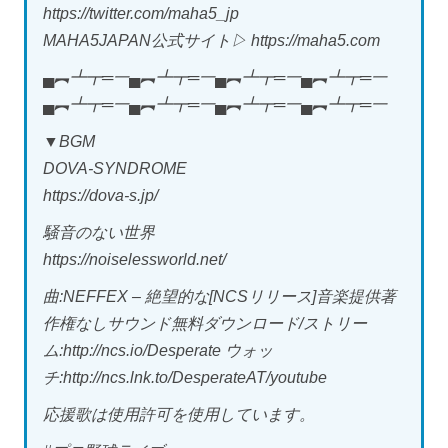
https://twitter.com/maha5_jp
MAHA5JAPAN公式サイト▷ https://maha5.com
▄︻┻┳═一▄︻┻┳═一▄︻┻┳═一▄︻┻┳═一
▄︻┻┳═一▄︻┻┳═一▄︻┻┳═一▄︻┻┳═一
▼BGM
DOVA-SYNDROME
https://dova-s.jp/
騒音のない世界
https://noiselessworld.net/
曲:NEFFEX – 絶望的な[NCSリリース]音楽提供著
作権なしサウンド無料ダウンロード/ストリー
ム:http://ncs.io/Desperate ウォッ
チ:http://ncs.lnk.to/DesperateAT/youtube
応援歌は使用許可を使用しています。