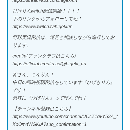
https://streamlabs.com/higekirin
ひげりんtwitch配信開始！！！！
下のリンクからフォローしてね！
https://www.twitch.tv/higekirin
野球実況配信は、運営と相談しながら進行してお
ります。
creatia(ファンクラブはこちら)
https://official.creatia.cc/@higeki_rin
皆さん、こんりん！
中日の同時視聴配信をしています『ひげきりん』
です！
気軽に『ひげりん』って呼んでね！
【チャンネル登録はこちら】
https://www.youtube.com/channel/UCcZ1qvY53A_f
KoOmrfWGKlA?sub_confirmation=1