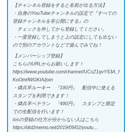
【チャンネル登録をすると名前が出る方法】
・自身のYouTubeチャンネルの設定で『すべての
登録チャンネルを非公開にする』の
チェックを外してから登録してください。
・一度登録してしまうと上の設定にしても出ない
ので別のアカウントなどで遊んでみてね！
【メンバーシップ登録】
こちらのURLからお願いします！
https://www.youtube.com/channel/UCcZ1qvY53A_f
KoOmrfWGKlA/join
・燐兵卒ルーキー 『190円』 配信中に使える
スタンプを利用できます！
・燐兵卒ベテラン 『490円』 スタンプと限定
での生配信を行います！
iosの登録の仕方が分からない人はこちら
https://did2memo.net/2019/09/02/youtu…