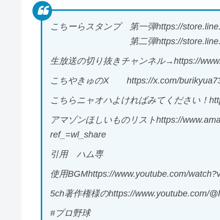
こちーらスタンプ 第一弾https://store.line.me/s
第二弾https://store.line.me/stick
生放送の切り抜きチャンネル→https://www.yout
こちやきゅのX https://x.com/burikyua7
こちらニャオハよければみてください！https://www
アマゾンほしいものリストhttps://www.amazon.j
ref_=wl_share
引用 ハム専
使用BGMhttps://www.youtube.com/watch
5ch著作権様のhttps://www.youtube.com/@lo
#プロ野球