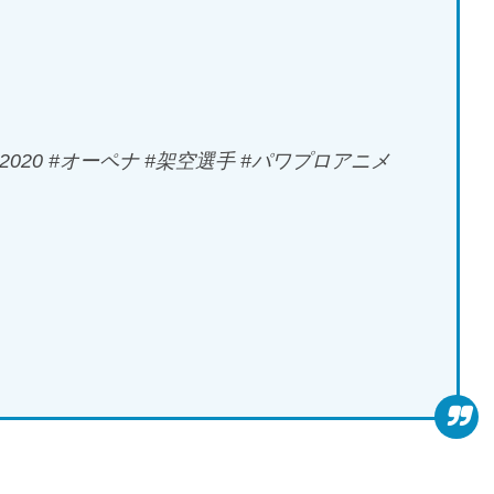
020 #オーペナ #架空選手 #パワプロアニメ