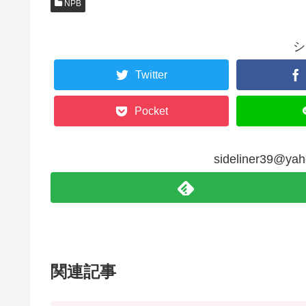
NPB
シ
Twitter
Pocket
sideliner39@
関連記事