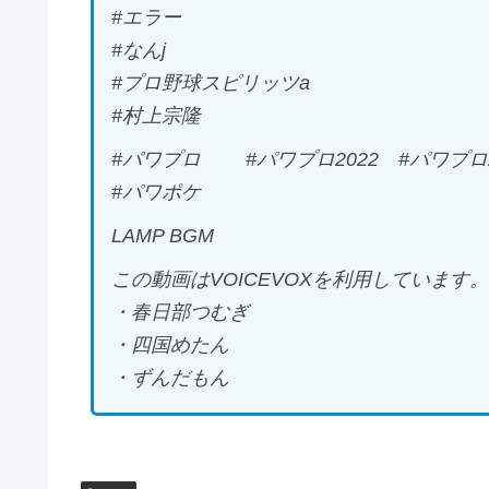
#エラー
#なんj
#プロ野球スピリッツa
#村上宗隆
#パワプロ #パワプロ2022 #パワプロ2
#パワポケ
LAMP BGM
この動画はVOICEVOXを利用しています。
・春日部つむぎ
・四国めたん
・ずんだもん