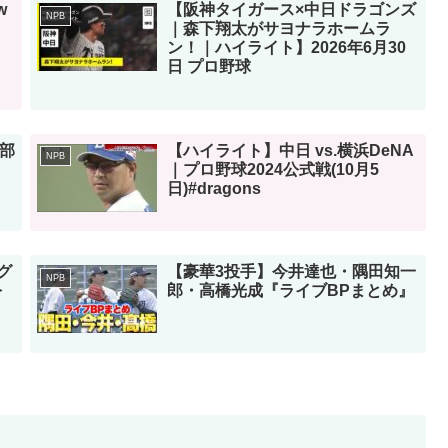
w
【阪神タイガース×中日ドラゴンズ
NPB
｜森下翔太がサヨナラホームラ
ン！｜ハイライト】2026年6月30
日 プロ野球
塁部
【ハイライト】中日 vs.横浜DeNA
NPB
｜プロ野球2024公式戦(10月5
日)#dragons
グ
【豪華3投手】今井達也・隅田知一
NPB
を
郎・高橋光成『ライブBPまとめ』