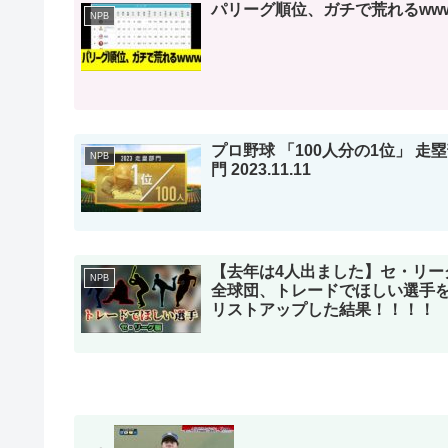
パリーグ順位、ガチで荒れるww
NPB
プロ野球 「100人分の1位」 走
NPB
門 2023.11.11
【去年は4人出ました】セ・リー
NPB
全球団、トレードでほしい選手
リストアップした結果！！！！