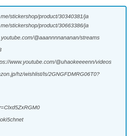
tickershop/product/30340381/ja
ershop/product/30663386/ja
ube.com/@aaannnnananan/streams
3
.youtube.com/@uhaokeeeenn/videos
p/hz/wishlist/ls/2GNGFDMRG06T0?
?v=Clxd5ZxRGM0
ki5chnet