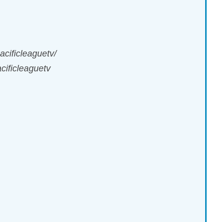
cificleaguetv/
ificleaguetv