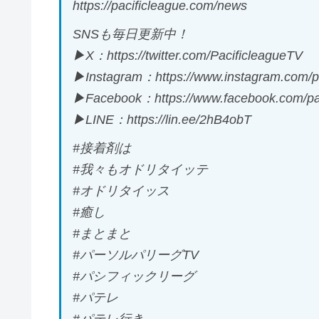
https://pacificleague.com/news
SNSも毎日更新中！
▶X：https://twitter.com/PacificleagueTV
▶Instagram：https://www.instagram.com/pa
▶Facebook：https://www.facebook.com/pac
▶LINE：https://lin.ee/2hB4obT
#接着剤は
#我々もオドリタイッテ
#オドリタイッス
#癒し
#まとまと
#パーソルパリーグTV
#パシフィックリーグ
#パテレ