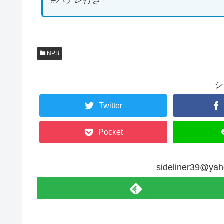
#パテレ行き
NPB
シ
Twitter
Pocket
sideliner39@