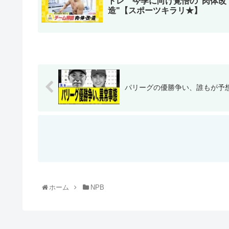
トレ 今季に向け覚悟の"肉体改
造"【スポーツキラリ★】
パリーグの優勝争い、誰もが予想
ホーム
NPB