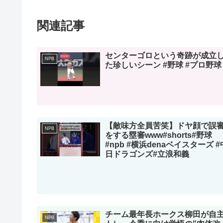
関連記事
センターゴロという奇跡が成立
NPB
た珍しいシーン #野球 #プロ野球
【敵味方全員苦笑】ドヤ顔で誤
NPB
をする塁審www#shorts#野球
#npb #横浜denaベイスターズ #
日ドラゴンズ#立浪和義
チーム最年長ホークス柳田が自
NPB