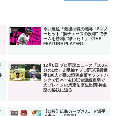
し
今井達也『最後は魂の咆哮！8回ノ
NPB
ーヒット “獅子エースの投球” でチ
ームを勝利に導いた！』《THE
FEATURE PLAYER》
審
12月6日 プロ野球ニュース「100人
NPB
分の1位」走塁編▼プロ野球現役選
中
手100人が選ぶ恒例企画▼ソフトバ
ンクで日本一&13試合連続盗塁で
大ブレイクの周東佑京生出演!神走
塁の秘訣に迫る
主
【悲報】広島カープさん、ド派手
NPB