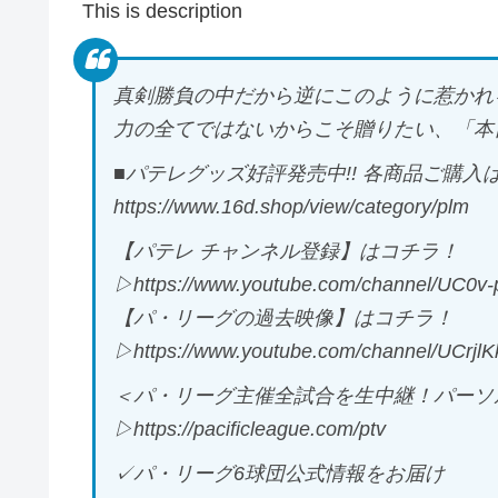
This is description
真剣勝負の中だから逆にこのように惹かれ
力の全てではないからこそ贈りたい、「本
■パテレグッズ好評発売中!! 各商品ご購入は
https://www.16d.shop/view/category/plm
【パテレ チャンネル登録】はコチラ！
▷https://www.youtube.com/channel/UC0
【パ・リーグの過去映像】はコチラ！
▷https://www.youtube.com/channel/UCr
＜パ・リーグ主催全試合を生中継！パーソル
▷https://pacificleague.com/ptv
✓パ・リーグ6球団公式情報をお届け