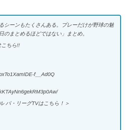
るシーンもたくさんある。プレーだけが野球の魅
日のまとめるほどではない」まとめ。
こちら!!
v-pxTo1XamIDE-f__Ad0Q
jlKkKTAyNn6gekRM3p0Aw/
 パ・リーグTVはこちら！＞