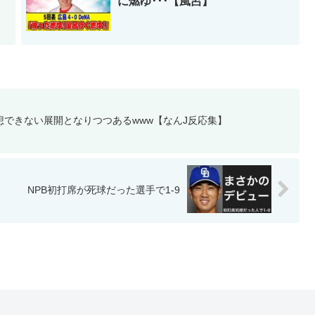
に燃ゆ･･･【風呂】
できない展開となりつつあるwww【なんJ反応集】
NPB初打席が死球だった選手で1-9