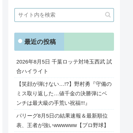
最近の投稿
2026年8月5日 千葉ロッテ対埼玉西武 試
合ハイライト
【笑顔が弾けない…!?】野村勇『守備の
ミス取り返した…値千金の決勝弾にベ
ンチは最大級の手荒い祝福!!!』
パリーグ8月5日の結果速報＆最新順位
表、王者が強いwwwwww【プロ野球】