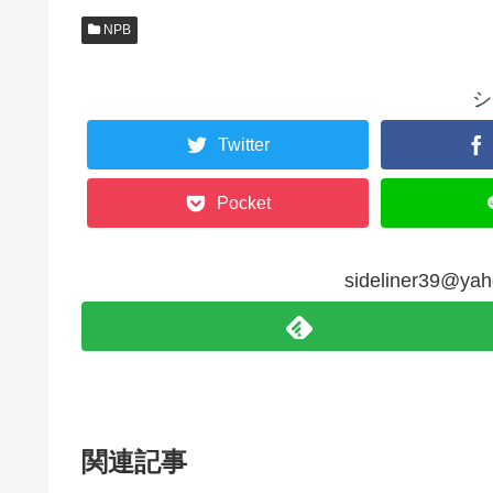
NPB
シ
Twitter
Pocket
sideliner39@
関連記事