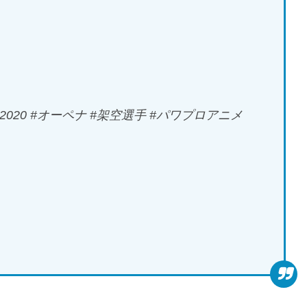
020 #オーペナ #架空選手 #パワプロアニメ