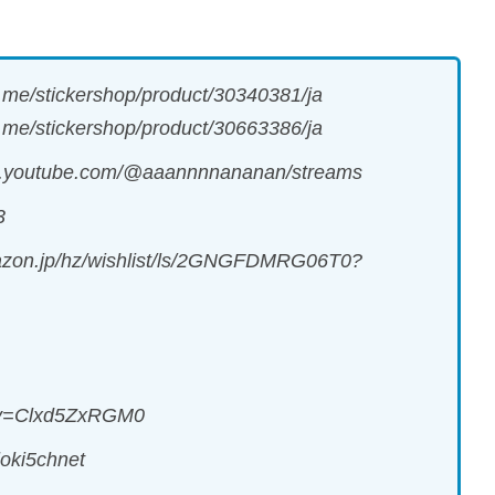
tickershop/product/30340381/ja
ershop/product/30663386/ja
ube.com/@aaannnnananan/streams
3
p/hz/wishlist/ls/2GNGFDMRG06T0?
?v=Clxd5ZxRGM0
ki5chnet