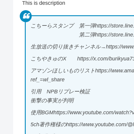
This is description
こちーらスタンプ 第一弾https://store.line.me/s
第二弾https://store.line.me/stick
生放送の切り抜きチャンネル→https://www.yout
こちやきゅのX https://x.com/burikyua7
アマゾンほしいものリストhttps://www.amazon.j
ref_=wl_share
引用 NPBリプレー検証
衝撃の事実が判明
使用BGMhttps://www.youtube.com/watch
5ch著作権様のhttps://www.youtube.com/@lo