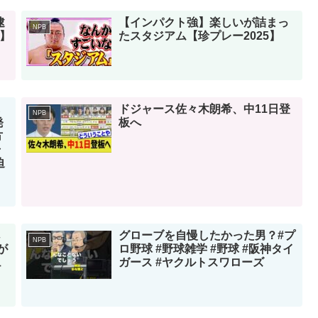
逮
【インパクト強】楽しいが詰まっ
NPB
レ】
たスタジアム【珍プレー2025】
ドジャース佐々木朗希、中11日登
NPB
発
板へ
方
ャ
迫
グローブを自慢したかった男？#プ
NPB
が
ロ野球 #野球雑学 #野球 #阪神タイ
ュ
ガース #ヤクルトスワローズ