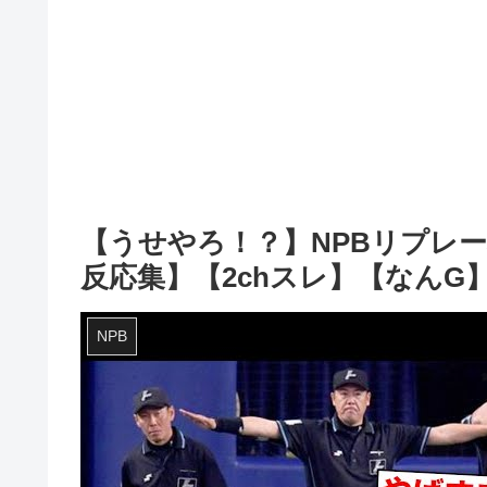
【うせやろ！？】NPBリプレ
反応集】【2chスレ】【なんG
NPB