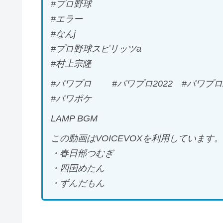
#プロ野球
#エラー
#なんj
#プロ野球スピリッツa
#村上宗隆
#パワプロ #パワプロ2022 #パワプロ2
#パワポケ
LAMP BGM
この動画はVOICEVOXを利用しています。
・春日部つむぎ
・四国めたん
・ずんだもん