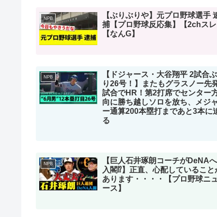
【ぶりぶりや】元プロ野球選手 
NPB
捕【プロ野球反応集】【2chス
【なんG】
【ドジャース・大谷翔平 2試合ぶ
NPB
り26号！】またもグラスノー先
試合でHR！第2打席でセンター
向に勝ち越しソロを放ち、メジ
ー通算200本塁打まであと3本に
る
【巨人石井琢朗コーチがDeNAへ
NPB
入閣⁉︎】正直、心配していること
あります・・・・【プロ野球ニ
ース】