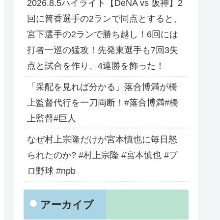
2026.8.5ハイライト【DeNA vs 阪神】2
回に筒香選手の2ランで同点とすると、
宮下選手の2ランで勝ち越し！6回には
打者一巡の猛攻！先発東選手も7回3失
点と試合を作り、4連勝を飾った！
「采配を見れば分かる」落合博満が橋
上監督代行を一刀両断！#落合博満#橋
上監督#巨人
なぜ村上宗隆だけが宮本慎也に毎日怒
られたのか? #村上宗隆 #宮本慎也 #プ
ロ野球 #npb
アーカイブ