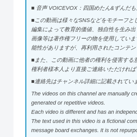
■ 音声 VOICEVOX：四国めたん&ずんだ
■この動画は様々なSNSなどをモチーフ
編集によって教育的価値、独自性を生み出
画像等は著作権フリーの物を使用していま
能性がありますが、再利用されたコンテン
■また、この動画に他者の権利を侵害する
権利者様本人より直接ご連絡いただければ
■連絡先はチャンネル詳細に記載されてい
The videos on this channel are manually cre
generated or repetitive videos.
Each video is different and has an independ
The text used in this video is a fictional co
message board exchanges. It is not repurpos