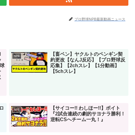
プロ野球NPB最新動画ニュース
d
【畜ペン】ヤクルトのペンギン契
NPB
ッ
約更改【なんJ反応】【プロ野球反
野球
応集】【2chスレ】【1分動画】
今
【5chスレ】
取
ロ
【サイコー!! わしほー!!】ボイト
NPB
『2試合連続の劇的サヨナラ勝利！
逆転CSへチーム一丸！』