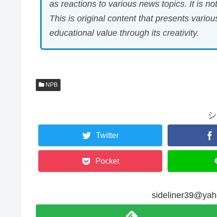
as reactions to various news topics. It is no
This is original content that presents vario
educational value through its creativity.
NPB
シ
Twitter
Pocket
sideliner39@