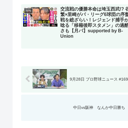
交流戦の優勝本命は埼玉西武!? 
NPB
繁×里崎がパ・リーグ6球団の序
戦を総ざらい！レジェンド捕手
唸る「移籍後即スタメン」の過
さも【月パ】supported by B-
Union
9月28日 プロ野球ニュース #16
中日vs阪神 なんか中日勝ち