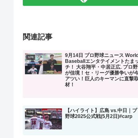
関連記事
9月14日 プロ野球ニュース Worl
NPB
Baseballエンタテイメントたま
チ！ 大谷翔平・中居正広. プロ
が佳境！セ・リーグ優勝争いが
アツい！巨人のキーマンに直撃
材！
【ハイライト】広島 vs.中日｜プ
NPB
野球2025公式戦(5月2日)#carp