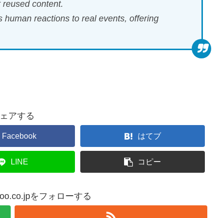
t reused content.
us human reactions to real events, offering
ェアする
Facebook
はてブ
LINE
コピー
yahoo.co.jpをフォローする