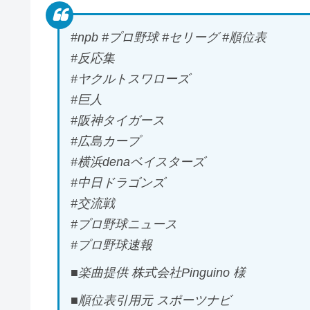
#npb #プロ野球 #セリーグ #順位表
#反応集
#ヤクルトスワローズ
#巨人
#阪神タイガース
#広島カープ
#横浜denaベイスターズ
#中日ドラゴンズ
#交流戦
#プロ野球ニュース
#プロ野球速報
■楽曲提供 株式会社Pinguino 様
■順位表引用元 スポーツナビ