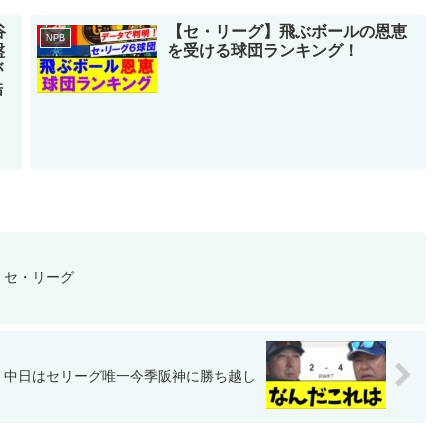
谷
【セ・リーグ】飛ぶボールの恩恵
NPB
盤
を受ける球団ランキング！
が
酷
9 セ・リーグ
 中日はセリーグ唯一今季阪神に勝ち越し