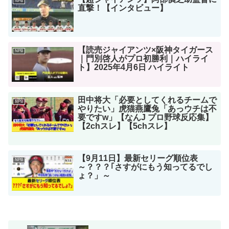
NPB
直撃！【インタビュー】
【読売ジャイアンツ×阪神タイガース
NPB
｜門別啓人がプロ初勝利｜ハイライ
ト】2025年4月6日 ハイライト
田中将大「必要としてくれるチームで
NPB
やりたい」虎猫燕鷹兔「あっウチは不
要ですw」【なんJ プロ野球反応集】
【2chスレ】【5chスレ】
【9月11日】最新セリーグ順位表
NPB
～？？？｢さすがにもう知ってるでし
ょ？」～