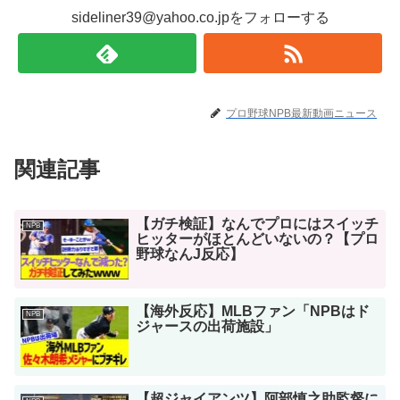
sideliner39@yahoo.co.jpをフォローする
プロ野球NPB最新動画ニュース
関連記事
【ガチ検証】なんでプロにはスイッチ
NPB
ヒッターがほとんどいないの？【プロ
野球なんJ反応】
【海外反応】MLBファン「NPBはド
NPB
ジャースの出荷施設」
【超ジャイアンツ】阿部慎之助監督に