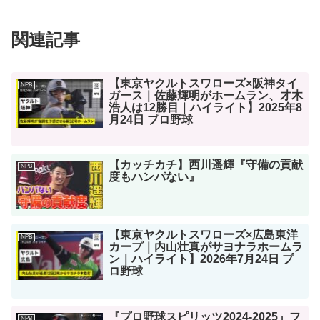
関連記事
【東京ヤクルトスワローズ×阪神タイ
NPB
ガース｜佐藤輝明がホームラン、才木
浩人は12勝目｜ハイライト】2025年8
月24日 プロ野球
【カッチカチ】西川遥輝『守備の貢献
NPB
度もハンパない』
【東京ヤクルトスワローズ×広島東洋
NPB
カープ｜内山壮真がサヨナラホームラ
ン｜ハイライト】2026年7月24日 プ
ロ野球
『プロ野球スピリッツ2024-2025』フ
NPB