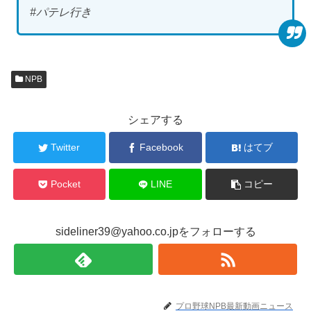
#パテレ行き
NPB
シェアする
Twitter
Facebook
はてブ
Pocket
LINE
コピー
sideliner39@yahoo.co.jpをフォローする
プロ野球NPB最新動画ニュース