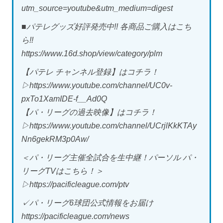
utm_source=youtube&utm_medium=digest
■パテレグッズ好評発売中!! 各商品ご購入はこち
ら!!
https://www.16d.shop/view/category/plm
【パテレ チャンネル登録】はコチラ！
▷https://www.youtube.com/channel/UC0v-
pxTo1XamIDE-f__Ad0Q
【パ・リーグの過去映像】はコチラ！
▷https://www.youtube.com/channel/UCrjlKkKTAy
Nn6gekRM3p0Aw/
＜パ・リーグ主催全試合を生中継！パーソル パ・
リーグTVはこちら！＞
▷https://pacificleague.com/ptv
✓パ・リーグ6球団公式情報をお届け
https://pacificleague.com/news