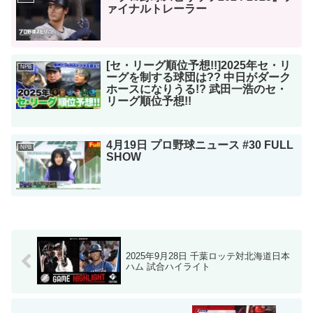
ァイナルトレーラー
[セ・リーグ順位予想!!]2025年セ・リ
NPB
ーグを制する球団は?? 中日がダーク
ホースになりうる!? 武田一浩のセ・
リーグ順位予想!!
4月19日 プロ野球ニュース #30 FULL
NPB
SHOW
2025年9月28日 千葉ロッテ対北海道日本
ハム 試合ハイライト