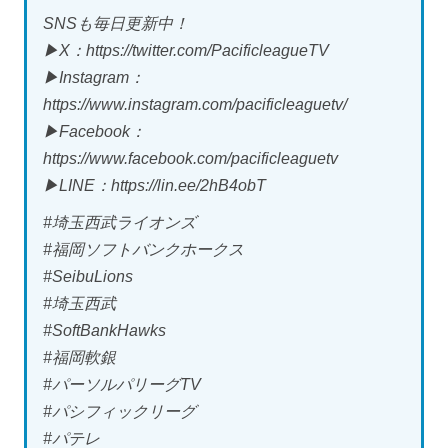
SNSも毎日更新中！
▶X：https://twitter.com/PacificleagueTV
▶Instagram：
https://www.instagram.com/pacificleaguetv/
▶Facebook：
https://www.facebook.com/pacificleaguetv
▶LINE：https://lin.ee/2hB4obT
#埼玉西武ライオンズ
#福岡ソフトバンクホークス
#SeibuLions
#埼玉西武
#SoftBankHawks
#福岡軟銀
#パーソルパリーグTV
#パシフィックリーグ
#パテレ