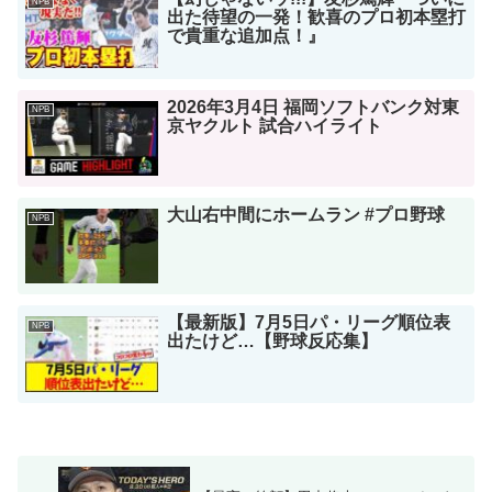
NPB
出た待望の一発！歓喜のプロ初本塁打
で貴重な追加点！』
2026年3月4日 福岡ソフトバンク対東
NPB
京ヤクルト 試合ハイライト
大山右中間にホームラン #プロ野球
NPB
【最新版】7月5日パ・リーグ順位表
NPB
出たけど…【野球反応集】