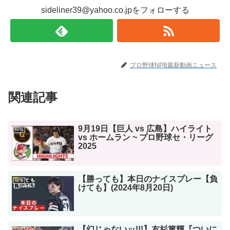
sideliner39@yahoo.co.jpをフォローする
プロ野球NPB最新動画ニュース
関連記事
9月19日【巨人 vs 広島】ハイライト
NPB
vs ホームラン ~ プロ野球セ・リーグ
2025
【勝っても】本日のナイスプレー【負
NPB
けても】(2024年8月20日)
【幻じゃないッ!!!】友杉篤輝『ついに