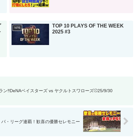
グ
TOP 10 PLAYS OF THE WEEK
NPB
を
2025 #3
・
】
️DeNAベイスターズ vs ヤクルトスワローズ⚾25/9/30
】パ・リーグ連覇！歓喜の優勝セレモニー