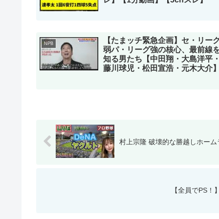
【たまッチ緊急企画】セ・リー
NPB
弱パ・リーグ強の核心、最前線
知る男たち【中田翔・大島洋平
藤川球児・松田宣浩・元木大介
村上宗隆 破壊的な勝越しホームラン‼
【全員でPS！