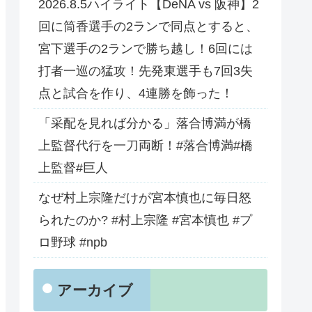
2026.8.5ハイライト【DeNA vs 阪神】2
回に筒香選手の2ランで同点とすると、
宮下選手の2ランで勝ち越し！6回には
打者一巡の猛攻！先発東選手も7回3失
点と試合を作り、4連勝を飾った！
「采配を見れば分かる」落合博満が橋
上監督代行を一刀両断！#落合博満#橋
上監督#巨人
なぜ村上宗隆だけが宮本慎也に毎日怒
られたのか? #村上宗隆 #宮本慎也 #プ
ロ野球 #npb
アーカイブ