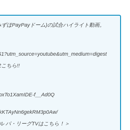
みずほPayPayドーム)の試合ハイライト動画。
77251?utm_source=youtube&utm_medium=digest
こちら!!
v-pxTo1XamIDE-f__Ad0Q
jlKkKTAyNn6gekRM3p0Aw/
 パ・リーグTVはこちら！＞