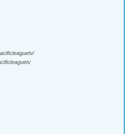
cificleaguetv/
ificleaguetv