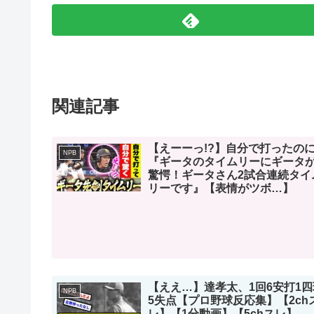
関連記事
【えーーっ!?】自分で打ったの
NPB
『ギータのタイムリーにギータか
驚愕！ギータさん2試合連続タイ
リーです』【表情がツボ…】
【ええ…】達孝太、1回6安打1四
NPB
5失点【プロ野球反応集】【2ch
レ】【1分動画】【5chスレ】