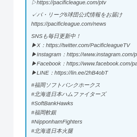
▷https://pacificleague.com/ptv
✓パ・リーグ6球団公式情報をお届け
https://pacificleague.com/news
SNSも毎日更新中！
▶X：https://twitter.com/PacificleagueTV
▶Instagram：https://www.instagram.com/pa
▶Facebook：https://www.facebook.com/pac
▶LINE：https://lin.ee/2hB4obT
#福岡ソフトバンクホークス
#北海道日本ハムファイターズ
#SoftBankHawks
#福岡軟銀
#NipponhamFighters
#北海道日本火腿