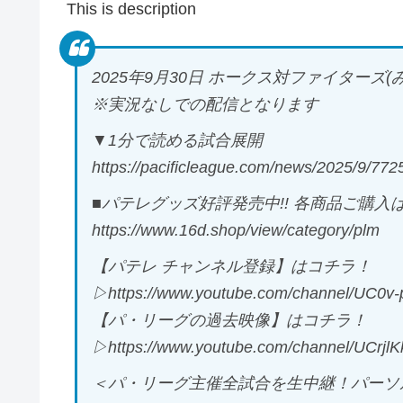
This is description
2025年9月30日 ホークス対ファイターズ(
※実況なしでの配信となります
▼1分で読める試合展開
https://pacificleague.com/news/2025/9/
■パテレグッズ好評発売中!! 各商品ご購入は
https://www.16d.shop/view/category/plm
【パテレ チャンネル登録】はコチラ！
▷https://www.youtube.com/channel/UC0
【パ・リーグの過去映像】はコチラ！
▷https://www.youtube.com/channel/UCr
＜パ・リーグ主催全試合を生中継！パーソル