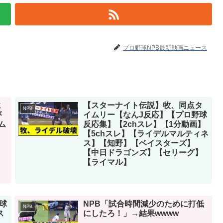
プロ野球NPB最新動画ニュース
に
【スターナイト伝説】牧、同点タ
NPB
゙
イムリー【なんJ反応】【プロ野球
ム
反応集】【2chスレ】【1分動画】
【5chスレ】【ライデルマルティネ
ス】【知野】【ベイスターズ】
【中日ドラゴンズ】【セリーグ】
【ライマル】
球
NPB「試合時間減少のために打低
NPB
ス
にしたろ！」→結果wwww