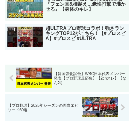
『フェン直&柵越え…豪快打撃で沸か
せる』【身体のキレ】
超ULTRAプロ野球コラボ！強さラン
NPB
キングTOP12がこちら！【#プロスピ
A】#プロスピ #ULTRA
【韓国強化試合】WBC日本代表メンバー
発表【プロ野球反応集】【2chスレ】【な
んG】
【プロ野球】2025年シーズンの面白エピ
ソード60選