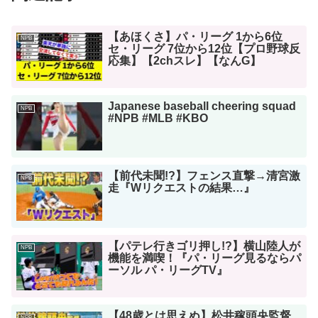
【あほくさ】パ・リーグ 1から6位
NPB
セ・リーグ 7位から12位【プロ野球反
応集】【2chスレ】【なんG】
Japanese baseball cheering squad
NPB
#NPB #MLB #KBO
【前代未聞!?】フェンス直撃→清宮激
NPB
走『Wリクエストの結果…』
【パテレ行きゴリ押し!?】横山陸人が
NPB
機能を満喫！『パ・リーグ見るならパ
ーソル パ・リーグTV』
【48歳とは思えぬ】松井稼頭央監督
NPB