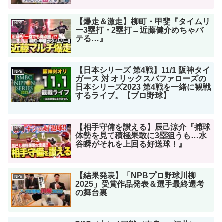
【爆走＆激走】柳町・甲斐『タイムリ
NPB
ー3塁打・2塁打→近藤健介めちゃバ
テる…』
【日本シリーズ 第4戦】11/1 阪神タイ
NPB
ガース 対 オリックスバファローズの
日本シリーズ2023 第4戦を一緒に観戦
するライブ。【プロ野球】
【相手守備を讃える】辰己涼介『捕球
NPB
体勢を見て積極果敢に3塁狙うも…水
谷瞬がそれを上回る好送球！』
【結果発表】「NPBプロ野球川柳
NPB
2025」受賞作品発表＆選手最終選考
の舞台裏