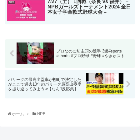
7/27（土） 1回戦（奈良 vs 福井） –
NPB
NPBガールズトーナメント2024 全日
本女子学童軟式野球大会 –
プロなのに坊主頭の選手 3選#sports
#shorts #プロ野球 #野球 #やきゅスト
パリーグの最高出塁率が柳町で決定した
がここで過去10年のパリーグ最高出塁率
を振り返ってみようw【なんJ反応集】
ホーム
NPB