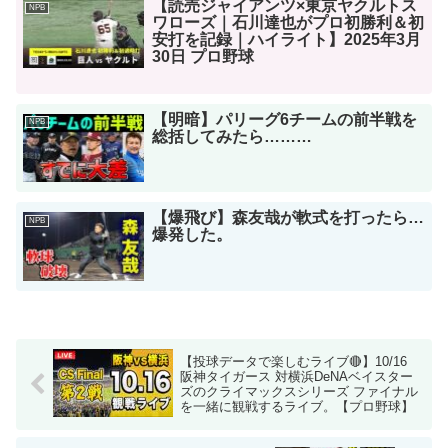
【読売ジャイアンツ×東京ヤクルトス
NPB
ワローズ｜石川達也がプロ初勝利＆初
安打を記録｜ハイライト】2025年3月
30日 プロ野球
【明暗】パリーグ6チームの前半戦を
NPB
総括してみたら………
【爆飛び】森友哉が軟式を打ったら…
NPB
爆発した。
【投球データで楽しむライブ🔴】10/16
阪神タイガース 対横浜DeNAベイスター
ズのクライマックスシリーズ ファイナル
を一緒に観戦するライブ。【プロ野球】