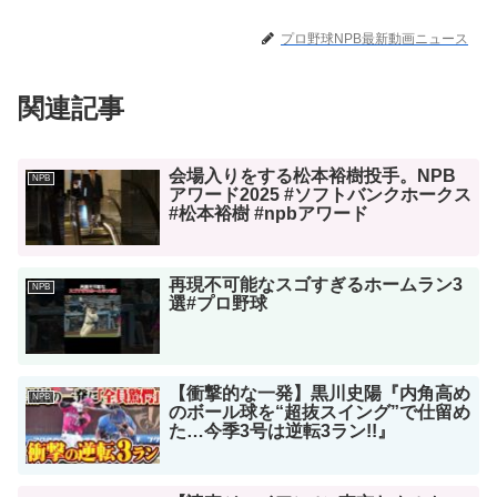
プロ野球NPB最新動画ニュース
関連記事
会場入りをする松本裕樹投手。NPB
NPB
アワード2025 #ソフトバンクホークス
#松本裕樹 #npbアワード
再現不可能なスゴすぎるホームラン3
NPB
選#プロ野球
【衝撃的な一発】黒川史陽『内角高め
NPB
のボール球を“超抜スイング”で仕留め
た…今季3号は逆転3ラン!!』