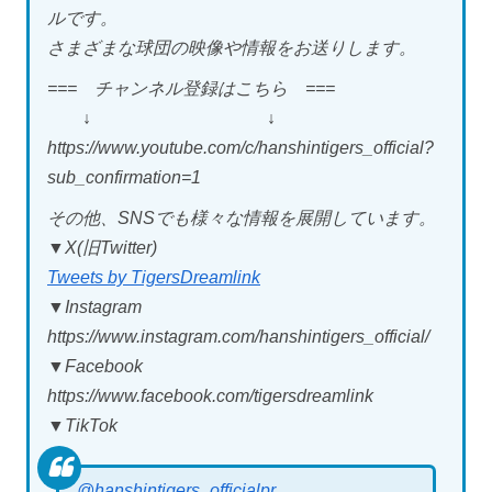
ルです。
さまざまな球団の映像や情報をお送りします。
=== チャンネル登録はこちら ===
↓ ↓
https://www.youtube.com/c/hanshintigers_official?
sub_confirmation=1
その他、SNSでも様々な情報を展開しています。
▼X(旧Twitter)
Tweets by TigersDreamlink
▼Instagram
https://www.instagram.com/hanshintigers_official/
▼Facebook
https://www.facebook.com/tigersdreamlink
▼TikTok
@hanshintigers_officialpr