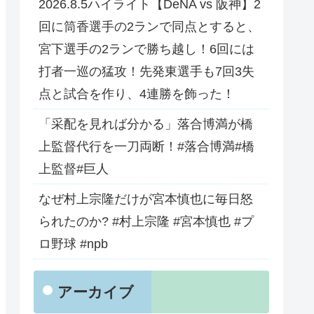
2026.8.5ハイライト【DeNA vs 阪神】2
回に筒香選手の2ランで同点とすると、
宮下選手の2ランで勝ち越し！6回には
打者一巡の猛攻！先発東選手も7回3失
点と試合を作り、4連勝を飾った！
「采配を見れば分かる」落合博満が橋
上監督代行を一刀両断！#落合博満#橋
上監督#巨人
なぜ村上宗隆だけが宮本慎也に毎日怒
られたのか? #村上宗隆 #宮本慎也 #プ
ロ野球 #npb
アーカイブ