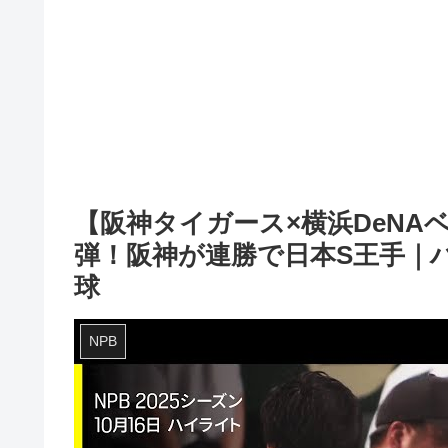
【阪神タイガース×横浜DeN
弾！阪神が連勝で日本S王手｜ハイ
球
NPB