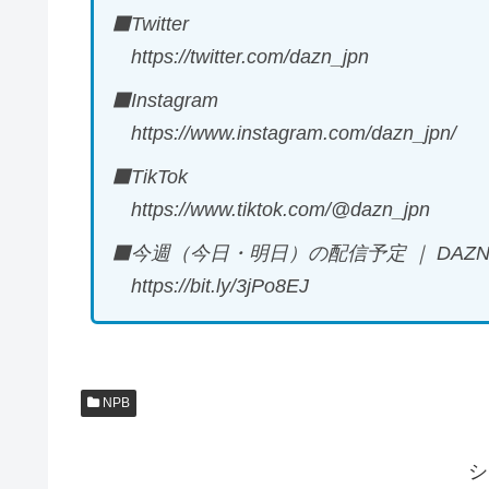
⬛Twitter
https://twitter.com/dazn_jpn
⬛Instagram
https://www.instagram.com/dazn_jpn/
⬛TikTok
https://www.tiktok.com/@dazn_jpn
⬛今週（今日・明日）の配信予定 ｜ DAZ
https://bit.ly/3jPo8EJ
NPB
シ