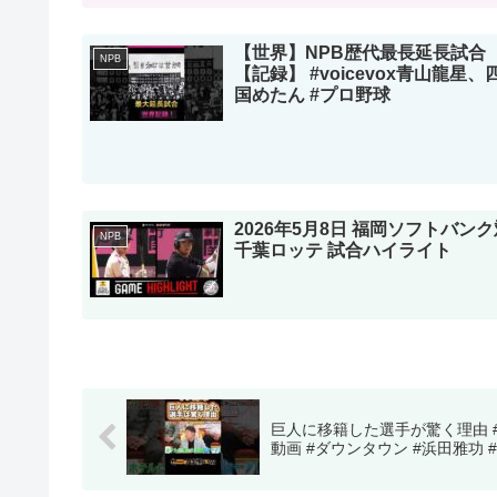
【世界】NPB歴代最長延長試合
NPB
【記録】 #voicevox青山龍星、
国めたん #プロ野球
2026年5月8日 福岡ソフトバンク
NPB
千葉ロッテ 試合ハイライト
巨人に移籍した選手が驚く理由 #n
動画 #ダウンタウン #浜田雅功 