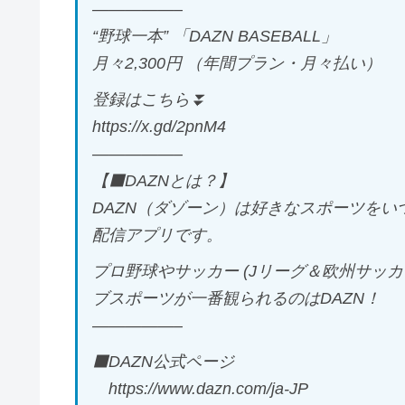
—————–
“野球一本” 「DAZN BASEBALL」
月々2,300円 （年間プラン・月々払い）
登録はこちら⏬
https://x.gd/2pnM4
—————–
【⬛DAZNとは？】
DAZN（ダゾーン）は好きなスポーツを
配信アプリです。
プロ野球やサッカー (Jリーグ＆欧州サッカ
ブスポーツが一番観られるのはDAZN！
—————–
⬛DAZN公式ページ
https://www.dazn.com/ja-JP