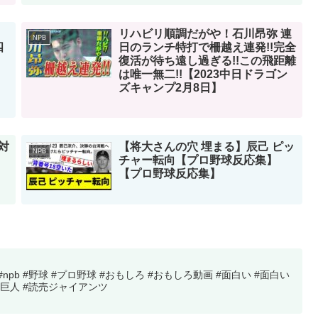
リハビリ順調だがや！石川昂弥 連
NPB
四
日のランチ特打で柵越え連発!!完全
復活が待ち遠し過ぎる!!この飛距離
は唯一無二!!【2023中日ドラゴン
ズキャンプ2月8日】
対
【将大さんの穴 埋まる】辰己 ピッ
NPB
チャー転向【プロ野球反応集】
【プロ野球反応集】
pb #野球 #プロ野球 #おもしろ #おもしろ動画 #面白い #面白い
#巨人 #読売ジャイアンツ