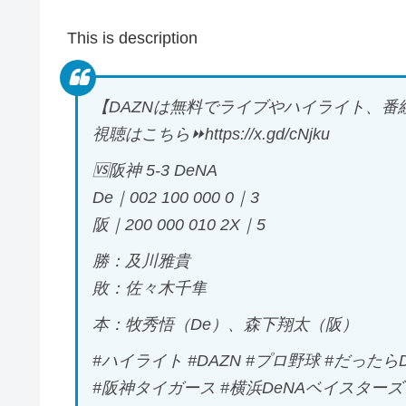
This is description
【DAZNは無料でライブやハイライト、番
視聴はこちら⏩️https://x.gd/cNjku
🆚阪神 5-3 DeNA
De｜002 100 000 0｜3
阪｜200 000 010 2X｜5
勝：及川雅貴
敗：佐々木千隼
本：牧秀悟（De）、森下翔太（阪）
#ハイライト #DAZN #プロ野球 #だったらD
#阪神タイガース #横浜DeNAベイスターズ