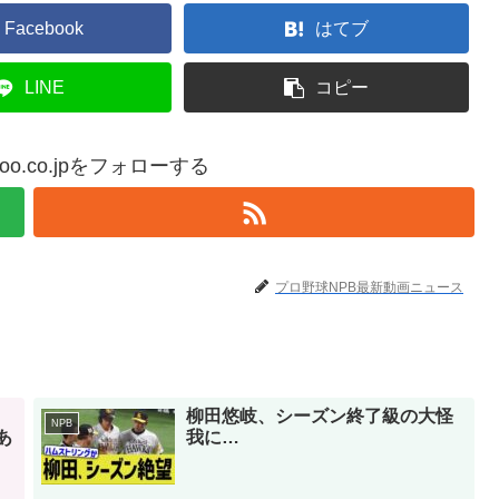
Facebook
はてブ
LINE
コピー
yahoo.co.jpをフォローする
プロ野球NPB最新動画ニュース
柳田悠岐、シーズン終了級の大怪
NPB
あ
我に…