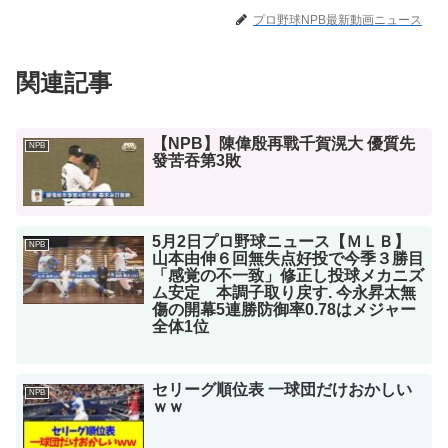
プロ野球NPB最新動画ニュース
関連記事
【NPB】陳偉殷再戰千賀滉大 優質先
NPB
發苦吞第3敗
5月2日プロ野球ニュース【ＭＬＢ】
NPB
山本由伸６回無失点好投で今季３勝目
「感覚の不一致」修正し投球メカニズ
ム安定 本調子取り戻す. 今永昇太無
傷の開幕5連勝防御率0.78はメジャー
全体1位
セリーグ順位表 一球団だけおかしい
NPB
ｗｗ