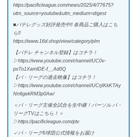
https://pacificleague.com/news/2025/4/77675?
utm_source=youtube&utm_medium=digest
■パテレグッズ好評発売中!! 各商品ご購入はこち
ら!!
https://www.16d.shop/view/category/plm
【パテレ チャンネル登録】はコチラ！
▷https://www.youtube.com/channel/UC0v-
pxTo1XamIDE-f__Ad0Q
【パ・リーグの過去映像】はコチラ！
▷https://www.youtube.com/channel/UCrjlKkKTAy
Nn6gekRM3p0Aw/
＜パ・リーグ主催全試合を生中継！パーソル パ・
リーグTVはこちら！＞
▷https://pacificleague.com/ptv
✓パ・リーグ6球団公式情報をお届け