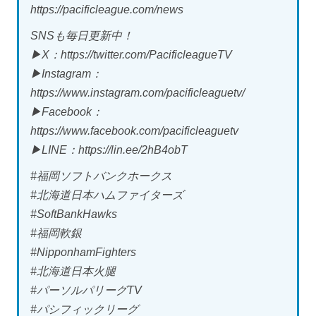
https://pacificleague.com/news
SNSも毎日更新中！
▶X：https://twitter.com/PacificleagueTV
▶Instagram：
https://www.instagram.com/pacificleaguetv/
▶Facebook：
https://www.facebook.com/pacificleaguetv
▶LINE：https://lin.ee/2hB4obT
#福岡ソフトバンクホークス
#北海道日本ハムファイターズ
#SoftBankHawks
#福岡軟銀
#NipponhamFighters
#北海道日本火腿
#パーソルパリーグTV
#パシフィックリーグ