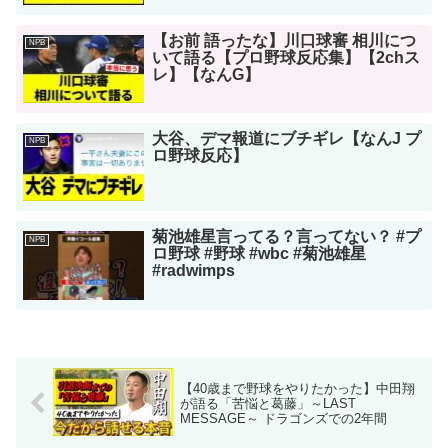
【お前 語ったな】川口球審 相川につ
NPB
いて語る【プロ野球反応集】【2chス
レ】【なんG】
大谷、デマ報道にブチギレ【なんJ プ
NPB
ロ野球反応】
菊池雄星言ってる？言ってない？ #プ
NPB
ロ野球 #野球 #wbc #菊池雄星
#radwimps
【40歳まで野球をやりたかった】中田翔
が語る「苦悩と葛藤」～LAST
MESSAGE～ ドラゴンズでの2年間