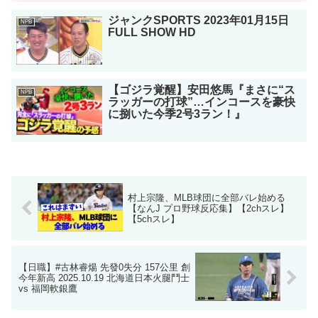
ジャンクSPORTS 2023年01月15日
NPB
FULL SHOW HD
【ゴジラ覚醒】安田悠馬『まさに“ス
NPB
ラッガーの打球”…インコースを豪快
に捌いた今季2号3ラン！』
村上宗隆、MLB球団に全部バレ始める
【なんJ プロ野球反応集】【2chスレ】
【5chスレ】
【日職】#古林睿煬 先發0失分 157公里 創
今年新高 2025.10.19 北海道日本火腿鬥士
vs 福岡軟銀鷹