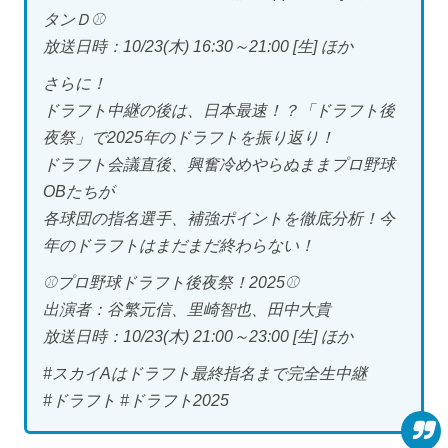
タンＤ⚾️
放送日時：10/23(木) 16:30～21:00 [生] ほか
さらに！
ドラフト中継の後は、日本最速！？「ドラフト後
夜祭」で2025年のドラフトを振り返り！
ドラフト会議直後、興奮冷めやらぬままプロ野球
OBたちが
各球団の指名選手、補強ポイントを徹底分析！今
年のドラフトはまだまだ終わらない！
⚾️プロ野球ドラフト後夜祭！2025⚾️
出演者：谷繁元信、里崎智也、田中大貴
放送日時：10/23(木) 21:00～23:00 [生] ほか
#スカイAはドラフト最終指名まで完全生中継
#ドラフト #ドラフト2025