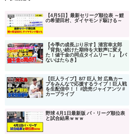
【4月5日】最新セリーグ順位表 ～鯉
NPB
の希望田村、ダイヤモンド駆ける～
【今季の成長ぶり示す】清宮幸太郎
NPB
『背負い続けた期待を大歓声に変え
た！値千金の同点タイムリー！』【パ
ないはたらき】
【巨人ライブ】8/7 巨人 対 広島カー
NPB
プをみんなで応援するライブ！巨人戦
を生配信中！！ #読売ジャイアンツ #
カープライブ
野球 4月1日最新版 パ・リーグ順位表
NPB
と試合結果ｗｗｗ