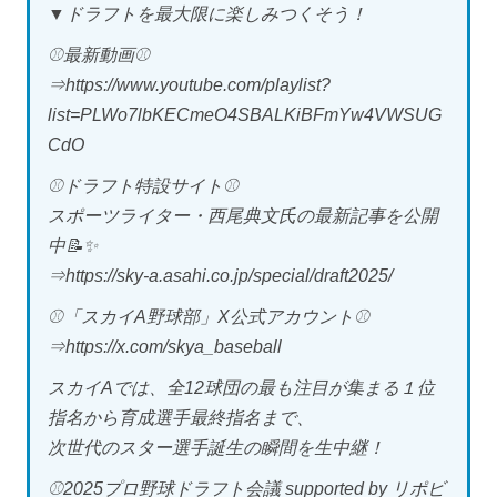
▼ドラフトを最大限に楽しみつくそう！
⚾️最新動画⚾️
⇒https://www.youtube.com/playlist?
list=PLWo7lbKECmeO4SBALKiBFmYw4VWSUG
CdO
⚾️ドラフト特設サイト⚾️
スポーツライター・西尾典文氏の最新記事を公開
中📝✨
⇒https://sky-a.asahi.co.jp/special/draft2025/
⚾️「スカイA野球部」X公式アカウント⚾️
⇒https://x.com/skya_baseball
スカイAでは、全12球団の最も注目が集まる１位
指名から育成選手最終指名まで、
次世代のスター選手誕生の瞬間を生中継！
⚾️2025プロ野球ドラフト会議 supported by リポビ