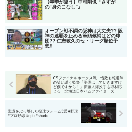
【年季が違う】中村剛也『さすが
NPB
の“身のこなし”』
オープン戦不調の阪神は大丈夫?? 阪
NPB
神の連覇を止める筆頭候補はどの球
団?? 仁志敏久のセ・リーグ順位予
想!!
CSファイナルホークス戦 惜敗も報道陣
の笑い誘う監督「準備はしていきますけ
ど僕ですから！」伊藤大海投手も取材応
じる 北海道日本ハムファイターズ
常識をぶっ壊した投球フォーム3選 #野球
#プロ野球 #npb #shorts