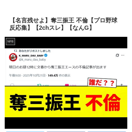
【名言残せよ】奪三振王 不倫【プロ野球
反応集】【2chスレ】【なんG】
NPB