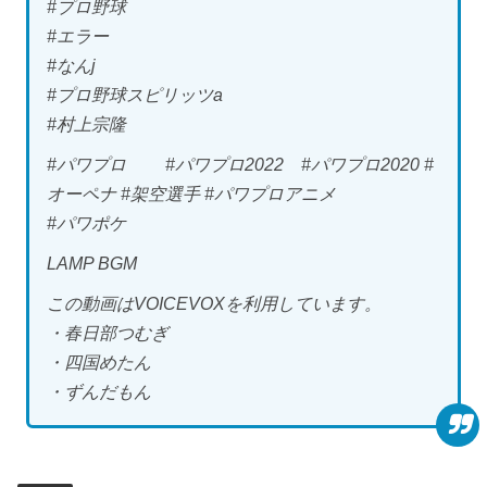
#プロ野球
#エラー
#なんj
#プロ野球スピリッツa
#村上宗隆
#パワプロ #パワプロ2022 #パワプロ2020 #
オーペナ #架空選手 #パワプロアニメ
#パワポケ
LAMP BGM
この動画はVOICEVOXを利用しています。
・春日部つむぎ
・四国めたん
・ずんだもん