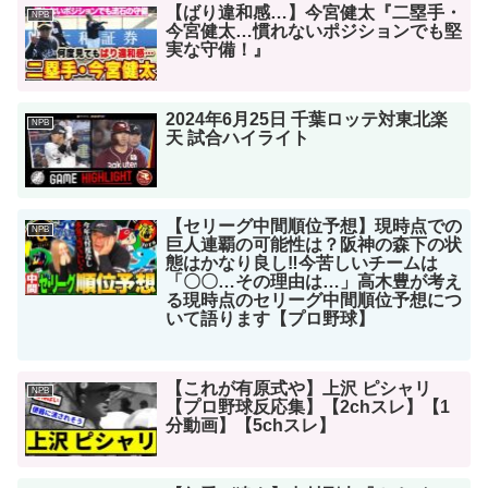
【ばり違和感…】今宮健太『二塁手・
NPB
今宮健太…慣れないポジションでも堅
実な守備！』
2024年6月25日 千葉ロッテ対東北楽
NPB
天 試合ハイライト
【セリーグ中間順位予想】現時点での
NPB
巨人連覇の可能性は？阪神の森下の状
態はかなり良し‼︎今苦しいチームは
「〇〇…その理由は…」高木豊が考え
る現時点のセリーグ中間順位予想につ
いて語ります【プロ野球】
【これが有原式や】上沢 ピシャリ
NPB
【プロ野球反応集】【2chスレ】【1
分動画】【5chスレ】