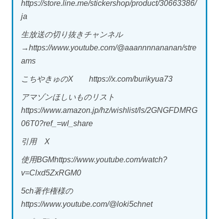
https://store.line.me/stickershop/product/30663386/
ja
生放送の切り抜きチャンネル
→https://www.youtube.com/@aaannnnananan/stre
ams
こちやきゅのX https://x.com/burikyua73
アマゾンほしいものリスト
https://www.amazon.jp/hz/wishlist/ls/2GNGFDMRG
06T0?ref_=wl_share
引用 X
使用BGMhttps://www.youtube.com/watch?
v=Clxd5ZxRGM0
5ch著作権様の
https://www.youtube.com/@loki5chnet