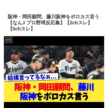
阪神・岡田顧問、藤川阪神をボロカス言う
【なんJ プロ野球反応集】【2chスレ】
【5chスレ】
NPB