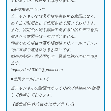
ていますが、再利用ではありません。
■著作権等について
当チャンネルでは著作権侵害をする意図はなく、
あくまで引用として使用させて頂いております。
また、特定の人物を誹謗中傷する目的やデマを拡
散させる意図等は一切ございません。
問題がある場合は著作権者様よりメールアドレス
宛に直接ご連絡頂けると幸いです。
動画の削除・非公開など、迅速に対応させて頂き
ます。
inquiry.desk0302@gmail.com
■使用ツールについて
当チャンネルの動画はゆっくりMovieMakerを使用
して作成しております。
【楽曲提供 株式会社 光サプライズ】