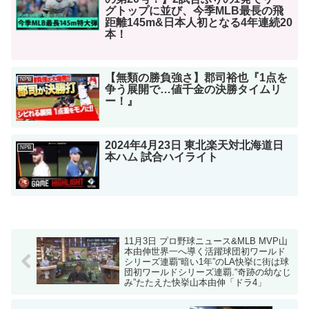
グトップに並び、今季MLB最長の飛
距離145m&日本人初となる4年連続20
本！
【無類の勝負強さ】郡司裕也『1点を
NPB
争う展開で…値千金の決勝タイムリ
ー！』
2024年4月23日 東北楽天対北海道日
NPB
本ハム 試合ハイライト
11月3日 プロ野球ニュース&MLB MVP山
本由伸世界一へ導く活躍球団初ワールド
シリーズ連覇“暗い1年”のLA快挙に街は球
団初ワールドシリーズ連覇.“奇跡の幼なじ
み”たたえた快挙山本由伸「ドラ4」