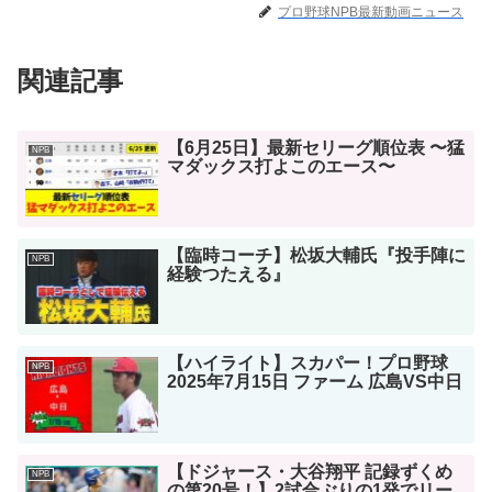
プロ野球NPB最新動画ニュース
関連記事
【6月25日】最新セリーグ順位表 〜猛
NPB
マダックス打よこのエース〜
【臨時コーチ】松坂大輔氏『投手陣に
NPB
経験つたえる』
【ハイライト】スカパー！プロ野球
NPB
2025年7月15日 ファーム 広島VS中日
【ドジャース・大谷翔平 記録ずくめ
NPB
の第20号！】2試合ぶりの1発でリー