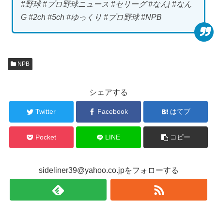
#野球 #プロ野球ニュース #セリーグ #なんj #なん
G #2ch #5ch #ゆっくり #プロ野球 #NPB
NPB
シェアする
Twitter
Facebook
はてブ
Pocket
LINE
コピー
sideliner39@yahoo.co.jpをフォローする